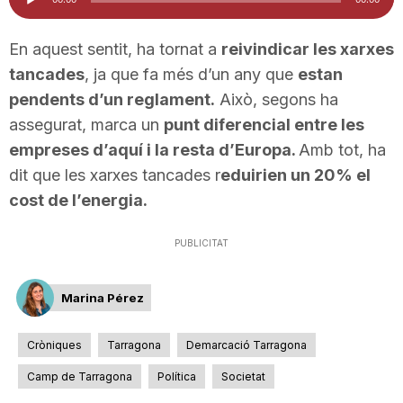
d'àudio
n
En aquest sentit, ha tornat a
reivindicar les xarxes
tancades
, ja que fa més d’un any que
estan
a
pendents d’un reglament.
Això, segons ha
assegurat, marca un
punt diferencial entre les
empreses d’aquí i la resta d’Europa.
Amb tot, ha
dit que les xarxes tancades r
eduirien un 20% el
cost de l’energia.
PUBLICITAT
Marina Pérez
Cròniques
Tarragona
Demarcació Tarragona
Camp de Tarragona
Política
Societat