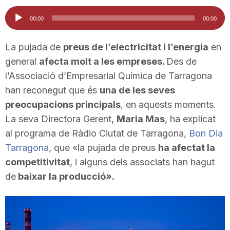
i
Reproductor
00:00
00:00
d'àudio
u
La pujada de
preus de l’electricitat i l’energia
en
general
afecta molt a les empreses.
Des de
l’Associació d’Empresarial Química de Tarragona
t
han reconegut que és
una de les seves
preocupacions principals
, en aquests moments.
a
La seva Directora Gerent,
Maria Mas
, ha explicat
al programa de Ràdio Ciutat de Tarragona,
Bon Dia
t
Tarragona
, que «la pujada de preus
ha afectat la
competitivitat
, i alguns dels associats han hagut
de
baixar la producció».
d
e