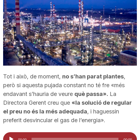
T
a
r
r
Tot i això, de moment,
no s’han parat plantes
,
però si aquesta pujada constant no té fre «més
a
endavant s’hauria de veure
què passa».
La
Directora Gerent creu que
«la solució de regular
g
el preu no és la més adequada
, i haguessin
preferit desvincular el gas de l’energia».
o
Reproductor
00:00
00:00