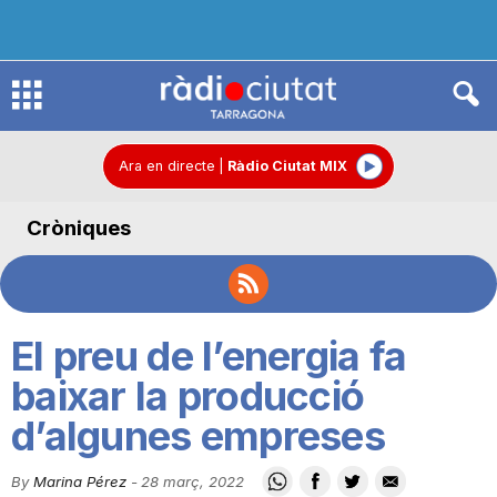
R
à
Ara en directe
|
Ràdio Ciutat MIX
Cròniques
d
i
El preu de l’energia fa
o
baixar la producció
d’algunes empreses
C
By
Marina Pérez
-
28 març, 2022