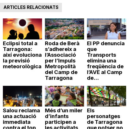
ARTICLES RELACIONATS
Eclipsi total a
Roda de Berà
El PP denuncia
Tarragona:
s’adhereix a
que
així evoluciona
l’Associació
Transports
la previsió
per l’Impuls
elimina una
meteorològica
Metropolità
freqüència de
del Camp de
l’AVE al Camp
Tarragona
de...
Salou reclama
Més d’un miler
Els
una actuació
d’infants
personatges
immediata
participen a
de Tarragona
contra el top
les activitats
que potser no