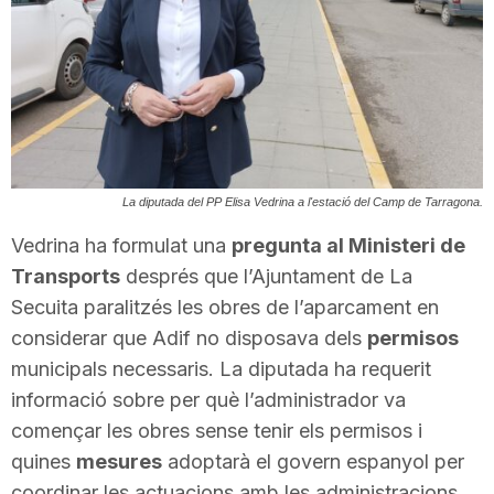
T
a
r
La diputada del PP Elisa Vedrina a l'estació del Camp de Tarragona.
r
Vedrina ha formulat una
pregunta al Ministeri de
Transports
després que l’Ajuntament de La
Secuita paralitzés les obres de l’aparcament en
a
considerar que Adif no disposava dels
permisos
municipals necessaris. La diputada ha requerit
g
informació sobre per què l’administrador va
començar les obres sense tenir els permisos i
o
quines
mesures
adoptarà el govern espanyol per
coordinar les actuacions amb les administracions