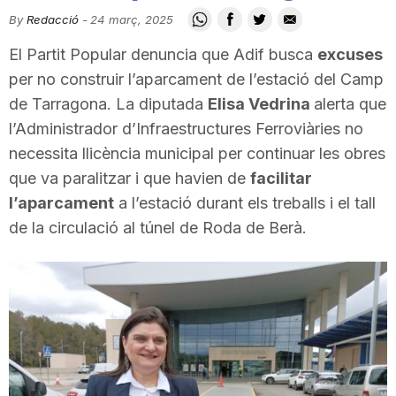
i
By
Redacció
-
24 març, 2025
El Partit Popular denuncia que Adif busca
excuses
u
per no construir l’aparcament de l’estació del Camp
de Tarragona. La diputada
Elisa Vedrina
alerta que
l’Administrador d’Infraestructures Ferroviàries no
t
necessita llicència municipal per continuar les obres
que va paralitzar i que havien de
facilitar
a
l’aparcament
a l’estació durant els treballs i el tall
de la circulació al túnel de Roda de Berà.
t
d
e