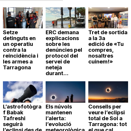
Setze
ERC demana
Tret de sortida
detinguts en
explicacions
a la 3a
un operatiu
sobre les
edició de «Tu
contra la
denúncies pel
compres,
reincidència i
protocol del
nosaltres
les armes a
servei de
cuinem!»
Tarragona
neteja
durant...
L’astrofotògra
Els núvols
Consells per
f Babak
mantenen
veure l’eclipsi
Tafreshi
l’alerta:
total de Sol a
seguirà
l’evolució
Tarragona: tot
l’eclipsi des de
meteorològica
el que cal...