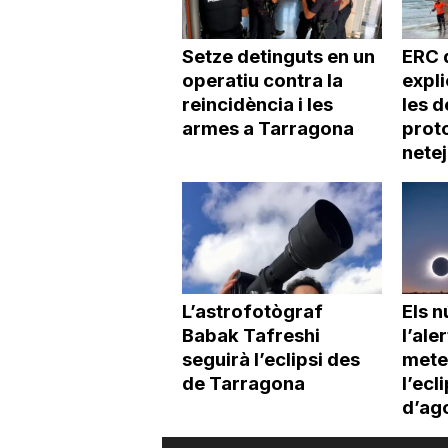
Setze detinguts en un
ERC 
operatiu contra la
expl
reincidència i les
les d
armes a Tarragona
proto
netej
L’astrofotògraf
Els 
Babak Tafreshi
l’ale
seguirà l’eclipsi des
mete
de Tarragona
l’ecl
d’ag