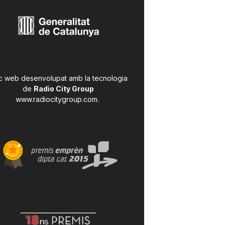
c web desenvolupat amb la tecnologia
de
Radio City Group
www.radiocitygroup.com
.