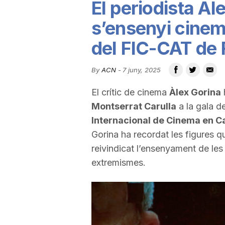
El periodista À
u
s’ensenyi cinem
del FIC-CAT de 
t
By
ACN
-
7 juny, 2025
a
El crític de cinema
Àlex Gorina
h
Montserrat Carulla
a la gala d
t
Internacional de Cinema en C
Gorina ha recordat les figures qu
d
reivindicat l’ensenyament de les
extremismes.
e
T