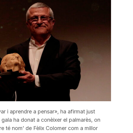
r i aprendre a pensar», ha afirmat just
a gala ha donat a conèixer el palmarès, on
gre té nom’ de Fèlix Colomer com a millor