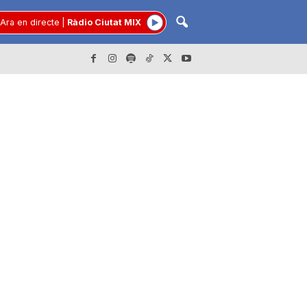
Ara en directe
|
Ràdio Ciutat MIX