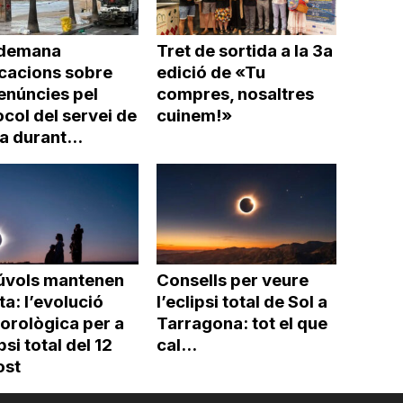
demana
Tret de sortida a la 3a
icacions sobre
edició de «Tu
enúncies pel
compres, nosaltres
col del servei de
cuinem!»
a durant...
núvols mantenen
Consells per veure
rta: l’evolució
l’eclipsi total de Sol a
orològica per a
Tarragona: tot el que
ipsi total del 12
cal...
ost