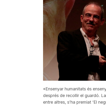
a
r
r
a
g
o
«Ensenyar humanitats és ensenya
després de recollir el guardó. L
n
entre altres, s’ha premiat ‘El ne