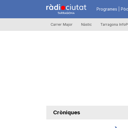
R
Programes | Pòd
Carrer Major
Nàstic
Tarragona InfoP
à
d
i
o
C
Cròniques
i