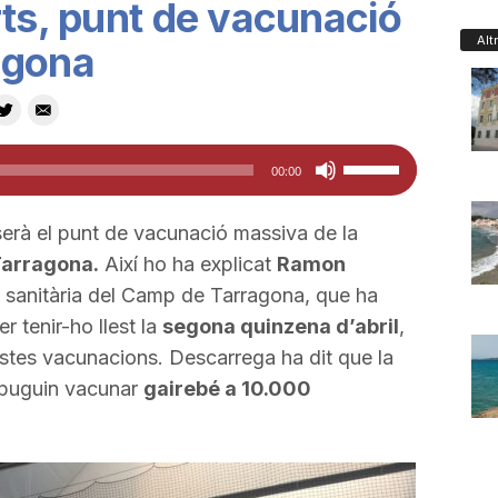
rts, punt de vacunació
Alt
agona
Feu
00:00
servir
les
erà el punt de vacunació massiva de la
tecles
Tarragona.
Així ho ha explicat
Ramon
de
ó sanitària del Camp de Tarragona, que ha
fletxa
r tenir-ho llest la
segona quinzena d’abril
,
cap
tes vacunacions. Descarrega ha dit que la
amunt/cap
 puguin vacunar
gairebé a 10.000
avall
per
a