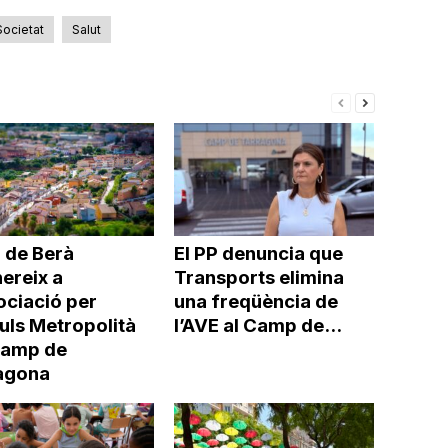
o
disminuir
Societat
Salut
el
volum.
 de Berà
El PP denuncia que
ereix a
Transports elimina
ociació per
una freqüència de
uls Metropolità
l’AVE al Camp de...
Camp de
agona