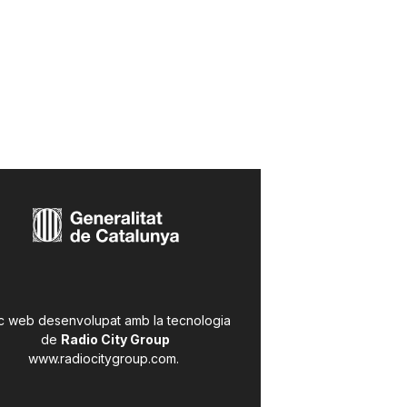
c web desenvolupat amb la tecnologia
de
Radio City Group
www.radiocitygroup.com
.