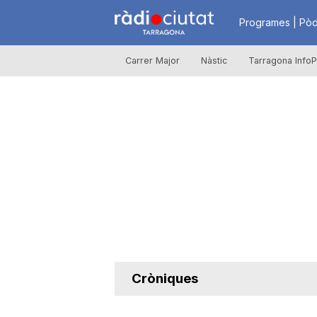
R
Programes | Pòd
Carrer Major
Nàstic
Tarragona InfoP
à
d
i
o
C
Cròniques
i