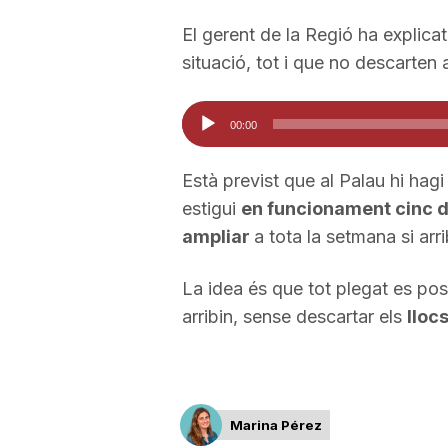
a
El gerent de la Regió ha explica
situació, tot i que no descarten 
Reproductor
00:00
d'àudio
Està previst que al Palau hi hag
estigui
en funcionament cinc d
ampliar
a tota la setmana si arr
La idea és que tot plegat es po
arribin, sense descartar els
lloc
Marina Pérez