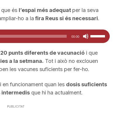
t que és
l’espai més adequat
per la seva
ampliar-ho a la
fira Reus si és necessari
.
Feu
00:00
servir
les
i
20 punts diferents de vacunació
i que
tecles
ies a la setmana.
Tot i això no exclouen
de
iben les vacunes suficients per fer-ho.
fletxa
cap
si en funcionament quan les
dosis suficients
amunt/cap
s intermedis
que hi ha actualment.
avall
per
PUBLICITAT
a
incrementar