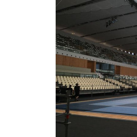
a
r
r
a
g
o
n