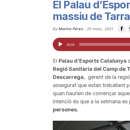
El Palau d’Espo
u
massiu de Tarr
t
By
Marina Pérez
-
25 març, 2021
Reproductor
00:00
a
d'àudio
El
Palau d’Esports Catalunya
s
t
Regió Sanitària del Camp de 
Descarrega
, gerent de la regi
d
assegurat que estan treballant pe
quan haurien de començar aques
intenció és que a la setmana es
e
persones.
T