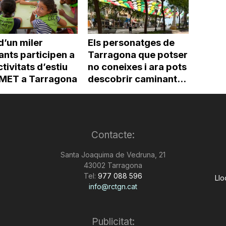
d’un miler
Els personatges de
ants participen a
Tarragona que potser
ctivitats d’estiu
no coneixes i ara pots
’IMET a Tarragona
descobrir caminant...
Contacte:
Santa Joaquima de Vedruna, 21
43002 Tarragona
Tel:
977 088 596
Llo
info@rctgn.cat
Publicitat: