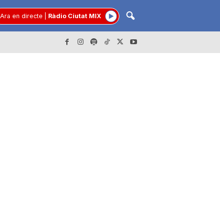
Ara en directe
|
Ràdio Ciutat MIX