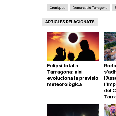
Cròniques
Demarcació Tarragona
ARTICLES RELACIONATS
Eclipsi total a
Roda
Tarragona: així
s’adh
evoluciona la previsió
l’Ass
meteorològica
l’Imp
del 
Tarr