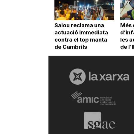
Salou reclama una
Més 
actuació immediata
d’inf
contra el top manta
les a
de Cambrils
de l