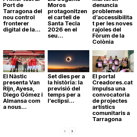
Port de
Moros
denuncia
Tarragona del
protagonitzen
problemes
nou control
el cartell de
d’accessibilita
fronterer
Santa Tecla
t per les noves
digital de la...
2026 en el
rajoles del
seu...
Fòrum de la
Colònia
El Nàstic
Set dies per a
El portal
presenta Van
la història: la
Creadores.cat
Rijn, Ayesa,
previsió del
impulsa una
Diego Gómez i
temps per a
convocatoria
Almansa com
l’eclipsi...
de projectes
a nous...
artístics
comunitaris a
Tarragona