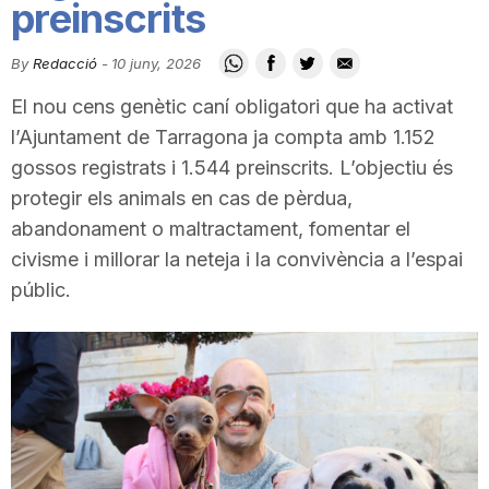
preinscrits
i
By
Redacció
-
10 juny, 2026
u
El nou cens genètic caní obligatori que ha activat
l’Ajuntament de Tarragona ja compta amb 1.152
t
gossos registrats i 1.544 preinscrits. L’objectiu és
protegir els animals en cas de pèrdua,
abandonament o maltractament, fomentar el
a
civisme i millorar la neteja i la convivència a l’espai
públic.
t
d
e