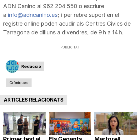
ADN Canino al 962 204 550 o escriure
a
info@adncanino.es
; i per rebre suport en el
registre online poden acudir als Centres Cívics de
Tarragona de dilluns a divendres, de 9 h a 14 h.
PUBLICITAT
Redacció
Cròniques
ARTICLES RELACIONATS
Primer test al
Els Gegants
Martorell