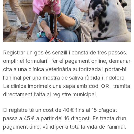
T
a
r
Registrar un gos és senzill i consta de tres passos:
omplir el formulari i fer el pagament online, demanar
r
cita a una clínica veterinària autoritzada i portar-hi
l’animal per una mostra de saliva ràpida i indolora.
a
La clínica imprimeix una xapa amb codi QR i tramita
directament l’alta al registre municipal.
g
El registre té un cost de 40 € fins al 15 d’agost i
passa a 45 € a partir del 16 d’agost. Es tracta d’un
o
pagament únic, vàlid per a tota la vida de l’animal.