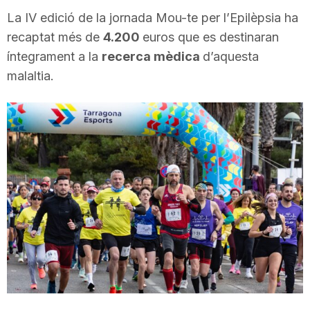
i
La IV edició de la jornada Mou-te per l’Epilèpsia ha
recaptat més de
4.200
euros que es destinaran
íntegrament a la
recerca mèdica
d’aquesta
u
malaltia.
t
a
t
d
e