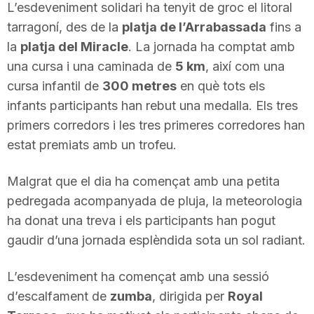
L’esdeveniment solidari ha tenyit de groc el litoral
T
tarragoní, des de la
platja de l’Arrabassada
fins a
la
platja del Miracle
. La jornada ha comptat amb
a
una cursa i una caminada de
5 km
, així com una
cursa infantil de
300 metres
en què tots els
infants participants han rebut una medalla. Els tres
r
primers corredors i les tres primeres corredores han
estat premiats amb un trofeu.
r
Malgrat que el dia ha començat amb una petita
a
pedregada acompanyada de pluja, la meteorologia
ha donat una treva i els participants han pogut
gaudir d’una jornada esplèndida sota un sol radiant.
g
L’esdeveniment ha començat amb una sessió
o
d’escalfament de
zumba
, dirigida per
Royal