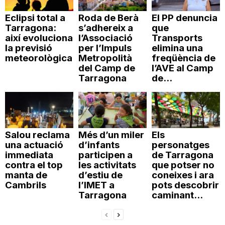
Eclipsi total a
Roda de Berà
El PP denuncia
Tarragona:
s’adhereix a
que
així evoluciona
l’Associació
Transports
la previsió
per l’Impuls
elimina una
meteorològica
Metropolità
freqüència de
del Camp de
l’AVE al Camp
Tarragona
de...
Salou reclama
Més d’un miler
Els
una actuació
d’infants
personatges
immediata
participen a
de Tarragona
contra el top
les activitats
que potser no
manta de
d’estiu de
coneixes i ara
Cambrils
l’IMET a
pots descobrir
Tarragona
caminant...