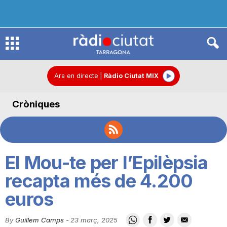
R
à
Ara en directe
|
Ràdio Ciutat MIX
Cròniques
d
i
El Mou-te per l’Epilèpsia
o
recapta més de 4.200
euros
C
By
Guillem Camps
-
23 març, 2025