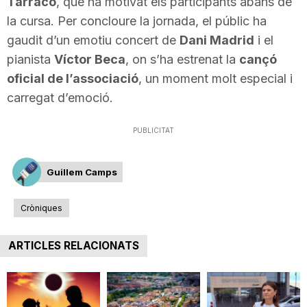
Tarraco
, que ha motivat els participants abans de
n
la cursa. Per concloure la jornada, el públic ha
gaudit d’un emotiu concert de
Dani Madrid
i el
pianista
Víctor Beca
, on s’ha estrenat la
cançó
a
oficial de l’associació
, un moment molt especial i
carregat d’emoció.
PUBLICITAT
Guillem Camps
Cròniques
ARTICLES RELACIONATS