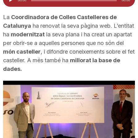
d'àudio
i
La
Coordinadora de Colles Castelleres de
Catalunya
ha renovat la seva pàgina web. L’entitat
u
ha
modernitzat
la seva plana i ha creat un apartat
per obrir-se a aquelles persones que no són del
t
món casteller
, i difondre coneixements sobre el fet
casteller. A més també ha
millorat la base de
a
dades.
t
d
e