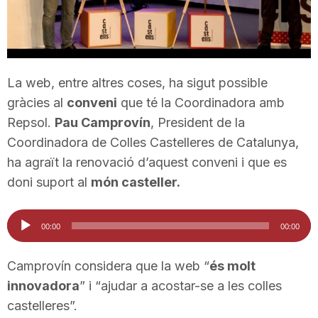
T
a
La web, entre altres coses, ha sigut possible
gràcies al
conveni
que té la Coordinadora amb
r
Repsol.
Pau Camprovín
, President de la
Coordinadora de Colles Castelleres de Catalunya,
r
ha agraït la renovació d’aquest conveni i que es
doni suport al
món casteller.
a
Reproductor
00:00
00:00
d'àudio
g
Camprovín considera que la web “
és molt
innovadora
” i “ajudar a acostar-se a les colles
o
castelleres”.