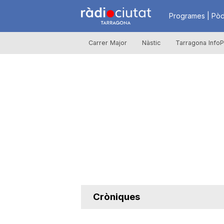
R
Programes | Pòd
Carrer Major
Nàstic
Tarragona InfoP
à
d
i
o
C
Cròniques
i