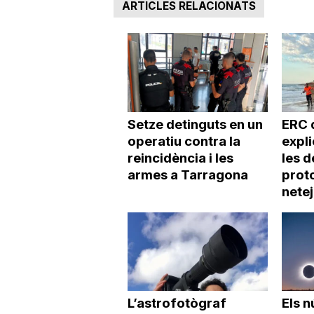
ARTICLES RELACIONATS
Setze detinguts en un
ERC 
operatiu contra la
expl
reincidència i les
les d
armes a Tarragona
proto
netej
L’astrofotògraf
Els 