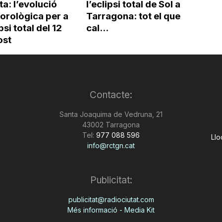
rta: l’evolució
l’eclipsi total de Sol a
orològica per a
Tarragona: tot el que
ipsi total del 12
cal...
ost
Contacte:
Santa Joaquima de Vedruna, 21
43002 Tarragona
Tel:
977 088 596
Llo
info@rctgn.cat
Publicitat:
publicitat@radiociutat.com
Més informació - Media Kit