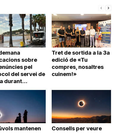
demana
Tret de sortida a la 3a
icacions sobre
edició de «Tu
enúncies pel
compres, nosaltres
col del servei de
cuinem!»
a durant...
núvols mantenen
Consells per veure