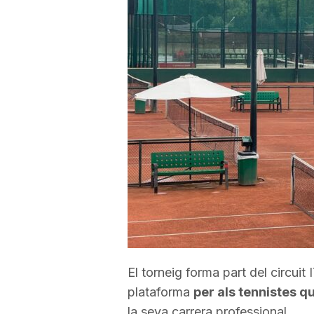
a
r
r
a
g
o
El torneig forma part del circui
plataforma
per als tennistes q
n
la seva carrera professional.