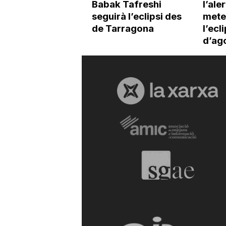
Babak Tafreshi
l’ale
seguirà l’eclipsi des
mete
de Tarragona
l’ecl
d’ag