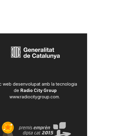
c web desenvolupat amb la tecnologia
de
Radio City Group
www.radiocitygroup.com
.