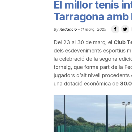
El millor tenis i
u
Tarragona amb 
t
By
Redacció
-
11 març, 2025
Del 23 al 30 de març, el
Club T
a
dels esdeveniments esportius mé
la celebració de la segona edició
t
torneig, que forma part de la Fe
jugadors d’alt nivell procedents
una dotació econòmica de
30.0
d
e
T