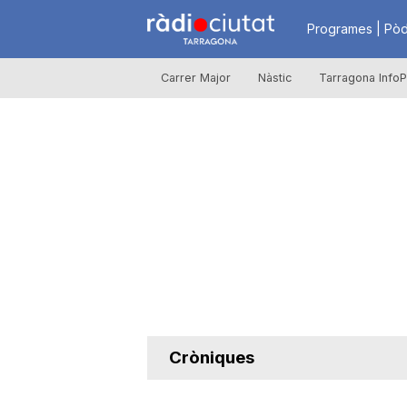
R
Programes | Pòd
Carrer Major
Nàstic
Tarragona InfoP
à
d
i
o
C
Cròniques
i