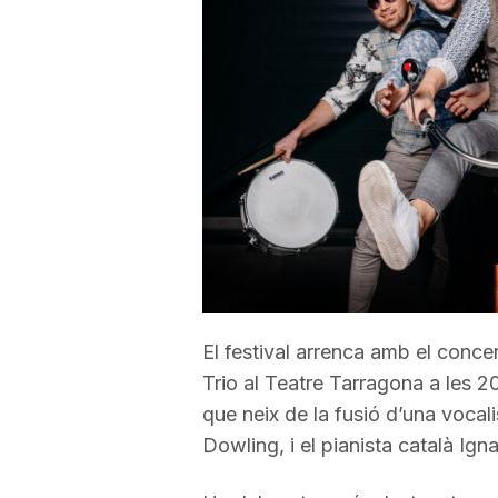
a
r
r
a
g
El festival arrenca amb el conce
Trio al Teatre Tarragona a les 2
o
que neix de la fusió d’una vocalis
Dowling, i el pianista català Ign
n