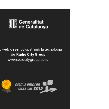
c web desenvolupat amb la tecnologia
de
Radio City Group
www.radiocitygroup.com
.