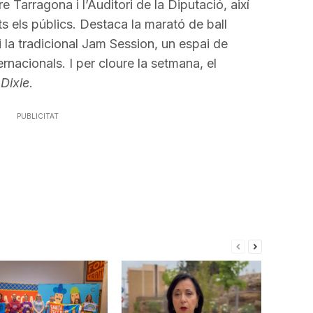
avall
 Tarragona i l’Auditori de la Diputació, així
per
ts els públics. Destaca la marató de ball
a
i la tradicional Jam Session, un espai de
incrementar
ernacionals. I per cloure la setmana, el
o
 Dixie
.
disminuir
el
PUBLICITAT
volum.