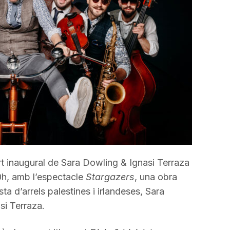
incrementar
o
disminuir
el
volum.
rt inaugural de Sara Dowling & Ignasi Terraza
0h, amb l’espectacle
Stargazers
, una obra
ta d’arrels palestines i irlandeses, Sara
asi Terraza.