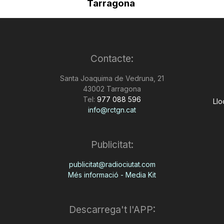
Tarragona
Contacte:
Santa Joaquima de Vedruna, 21
43002 Tarragona
Tel:
977 088 596
Llo
info@rctgn.cat
Publicitat:
publicitat@radiociutat.com
Més informació - Media Kit
Descarrega't l'APP: