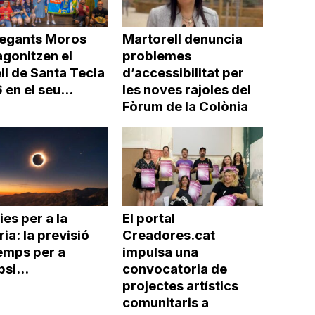
Gegants Moros
Martorell denuncia
agonitzen el
problemes
ll de Santa Tecla
d’accessibilitat per
en el seu...
les noves rajoles del
Fòrum de la Colònia
ies per a la
El portal
ria: la previsió
Creadores.cat
emps per a
impulsa una
psi...
convocatoria de
projectes artístics
comunitaris a