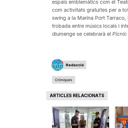
espais emblemàtics com el Teatre
com activitats gratuïtes per a to
swing a la Marina Port Tarraco, 
trobada entre músics locals i int
diumenge se celebrarà el
Pícnic
Redacció
Cròniques
ARTICLES RELACIONATS