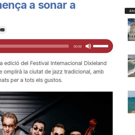
mença a sonar a
Alt
Feu
00:00
servir
les
edició del Festival Internacional Dixieland
tecles
omplirà la ciutat de jazz tradicional, amb
de
ts per a tots els gustos.
fletxa
cap
amunt/cap
avall
per
a