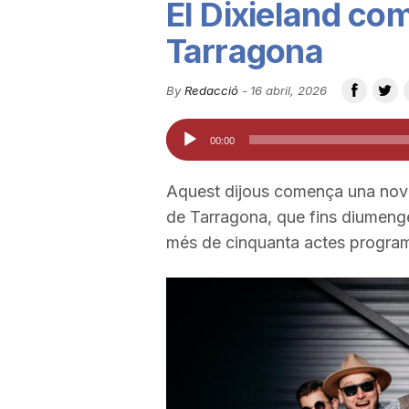
El Dixieland co
u
Tarragona
t
By
Redacció
-
16 abril, 2026
Reproductor
00:00
a
d'àudio
Aquest dijous comença una nova 
t
de Tarragona, que fins diumenge 
més de cinquanta actes programa
d
e
T