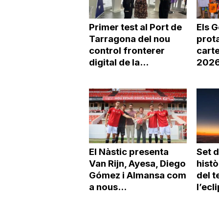
Primer test al Port de
Els 
Tarragona del nou
prot
control fronterer
carte
digital de la...
2026 
El Nàstic presenta
Set d
Van Rijn, Ayesa, Diego
histò
Gómez i Almansa com
del t
a nous...
l’ecli