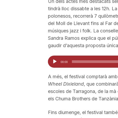
Un dels actes més destacats serà
tindrà lloc dissabte a les 12h. 
a
polonesos, recorrerà 7 quilòmetre
del Moll de Llevant fins al Far d
músiques jazz i folk. La consell
Sandra Ramos explica que el públ
gaudir d’aquesta proposta únic
Reproductor
00:00
d'àudio
A més, el festival comptarà amb 
Wheel Dixieland
, que combinarà
escoles de Tarragona, de la mà 
els Chuma Brothers de Tanzània
Fins diumenge, el festival tamb