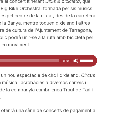
 el concert itinerant
Dixie & bicicleta
, que
La Big Bike Orchestra, formada per sis músics
s pel centre de la ciutat, des de la carretera
e la Banya, mentre toquen dixieland i altres
era de cultura de l’Ajuntament de Tarragona,
ic podrà unir-se a la ruta amb bicicleta per
a en moviment.
Feu
00:00
servir
les
un nou espectacle de circ i dixieland,
Circus
tecles
 música i acrobàcies a diversos carrers i
de
de la companyia cambrilenca Traüt de Tarí i
fletxa
.
cap
amunt/cap
é oferirà una sèrie de concerts de pagament a