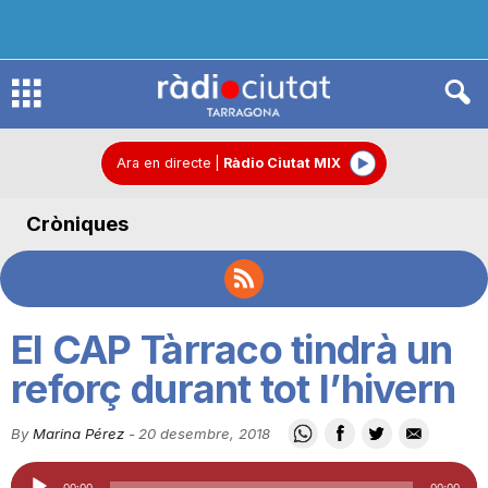
R
à
Ara en directe
|
Ràdio Ciutat MIX
Cròniques
d
i
El CAP Tàrraco tindrà un
o
reforç durant tot l’hivern
By
Marina Pérez
-
20 desembre, 2018
C
Reproductor
00:00
00:00