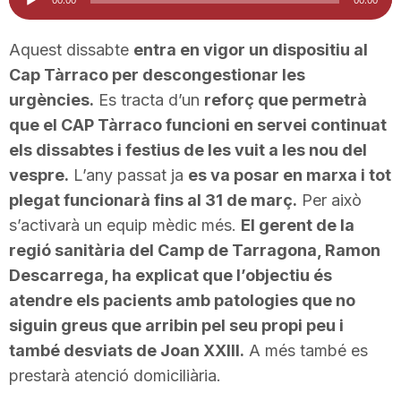
d'àudio
i
Aquest dissabte
entra en vigor un dispositiu al
Cap Tàrraco per descongestionar les
u
urgències.
Es tracta d’un
reforç que permetrà
que el CAP Tàrraco funcioni en servei continuat
t
els dissabtes i festius de les vuit a les nou del
vespre.
L’any passat ja
es va posar en marxa i tot
a
plegat funcionarà fins al 31 de març.
Per això
s’activarà un equip mèdic més.
El gerent de la
regió sanitària del Camp de Tarragona, Ramon
t
Descarrega, ha explicat que l’objectiu és
atendre els pacients amb patologies que no
d
siguin greus que arribin pel seu propi peu i
també desviats de Joan XXIII.
A més també es
e
prestarà atenció domiciliària.