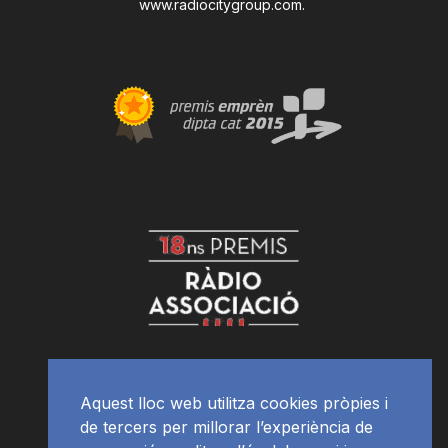
www.radiocitygroup.com
.
Aquest lloc web utilitza cookies pròpies i
de tercers per millorar l’experiència de