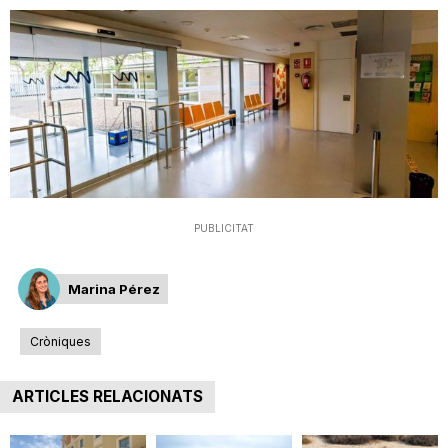
T
a
r
r
PUBLICITAT
a
Marina Pérez
g
Cròniques
ARTICLES RELACIONATS
o