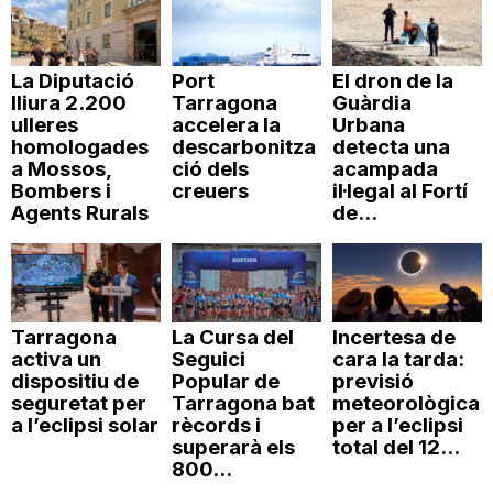
n
La Diputació
Port
El dron de la
a
lliura 2.200
Tarragona
Guàrdia
ulleres
accelera la
Urbana
homologades
descarbonitza
detecta una
a Mossos,
ció dels
acampada
Bombers i
creuers
il·legal al Fortí
Agents Rurals
de...
Tarragona
La Cursa del
Incertesa de
activa un
Seguici
cara la tarda:
dispositiu de
Popular de
previsió
seguretat per
Tarragona bat
meteorològica
a l’eclipsi solar
rècords i
per a l’eclipsi
superarà els
total del 12...
800...