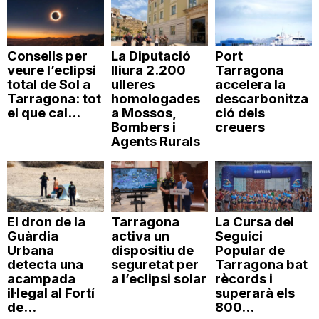
Consells per
La Diputació
Port
veure l’eclipsi
lliura 2.200
Tarragona
total de Sol a
ulleres
accelera la
Tarragona: tot
homologades
descarbonitza
el que cal...
a Mossos,
ció dels
Bombers i
creuers
Agents Rurals
El dron de la
Tarragona
La Cursa del
Guàrdia
activa un
Seguici
Urbana
dispositiu de
Popular de
detecta una
seguretat per
Tarragona bat
acampada
a l’eclipsi solar
rècords i
il·legal al Fortí
superarà els
de...
800...