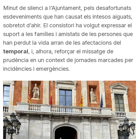
i
Minut de silenci a l’Ajuntament, pels desafortunats
esdeveniments que han causat els intesos aiguats,
sobretot d’ahir. El consistori ha volgut expressar el
u
suport a les famílies i amistats de les persones que
han perdut la vida arran de les afectacions del
t
temporal
, i, alhora, reforçar el missatge de
prudència en un context de jornades marcades per
a
incidències i emergències.
t
d
e