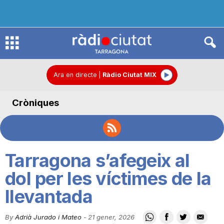
R
à
Ara en directe
|
Ràdio Ciutat MIX
Cròniques
d
i
Tarragona s’afegeix al
o
dol per les víctimes de la
llevantada
C
By
Adrià Jurado i Mateo
-
21 gener, 2026