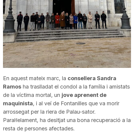
T
a
r
r
En aquest mateix marc, la
consellera Sandra
a
Ramos
ha traslladat el condol a la família i amistats
de la víctima mortal, un
jove aprenent de
g
maquinista
, i al veí de Fontanilles que va morir
arrossegat per la riera de Palau-sator.
Paral·lelament, ha desitjat una bona recuperació a la
o
resta de persones afectades.