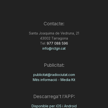
Contacte:
Santa Joaquima de Vedruna, 21
43002 Tarragona
Tel:
977 088 596
info@rctgn.cat
Publicitat:
publicitat@radiociutat.com
Més informació - Media Kit
Descarrega't l'APP:
Disponible per iOS i Android