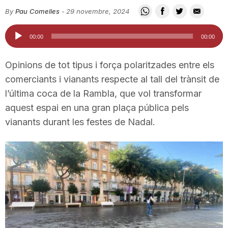
i
By
Pau Comelles
-
29 novembre, 2024
Reproductor
00:00
00:00
u
d'àudio
Opinions de tot tipus i força polaritzades entre els
t
comerciants i vianants respecte al tall del trànsit de
l’última coca de la Rambla, que vol transformar
aquest espai en una gran plaça pública pels
a
vianants durant les festes de Nadal.
t
d
e