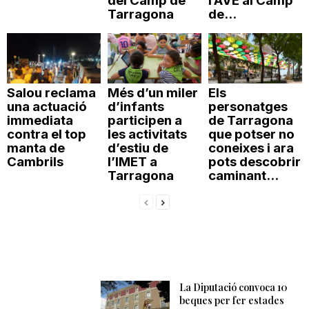
del Camp de
l’AVE al Camp
Tarragona
de...
Salou reclama
Més d’un miler
Els
una actuació
d’infants
personatges
immediata
participen a
de Tarragona
contra el top
les activitats
que potser no
manta de
d’estiu de
coneixes i ara
Cambrils
l’IMET a
pots descobrir
Tarragona
caminant...