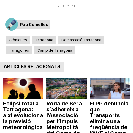
PUBLICITAT
Pau Comelles
Cròniques
Tarragona
Demarcació Tarragona
Tarragonés
Camp de Tarragona
ARTICLES RELACIONATS
Eclipsi total a
Roda de Berà
El PP denuncia
Tarragona:
s’adhereix a
que
així evoluciona
l’Associació
Transports
la previsió
per l’Impuls
elimina una
meteorològica
Metropolità
freqüència de