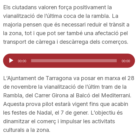
Els ciutadans valoren força positivament la
n
vianalització de l’última coca de la rambla. La
majoria pensen que és necessari reduir el trànsit a
a
la zona, tot i que pot ser també una afectació pel
transport de càrrega i descàrrega dels comerços.
Reproductor
00:00
00:00
d'àudio
L’Ajuntament de Tarragona va posar en marxa el 28
de novembre la vianalització de l’últim tram de la
Rambla, del Carrer Girona al Balcó del Mediterrani.
Aquesta prova pilot estarà vigent fins que acabin
les festes de Nadal, el 7 de gener. L’objectiu és
dinamitzar el comerç i impulsar les activitats
culturals a la zona.