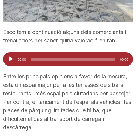
T
a
Escoltem a continuació alguns dels comerciants i
treballadors per saber quina valoració en fan:
r
Reproductor
00:00
00:00
d'àudio
r
Entre les principals opinions a favor de la mesura,
està un espai major per a les terrasses dels bars i
a
restaurants i més espai pels ciutadans per passejar.
Per contra, el tancament de l’espai als vehicles i les
g
places de pàrquing limitades que hi ha, que
dificulten el pas al transport de càrrega i
o
descàrrega.