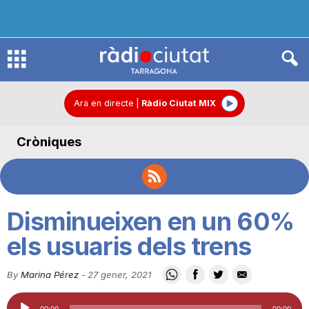
R
à
Ara en directe
|
Ràdio Ciutat MIX
Cròniques
d
i
Disminueixen en un 60%
o
els usuaris dels trens
By
Marina Pérez
-
27 gener, 2021
C
Reproductor
00:00
00:00