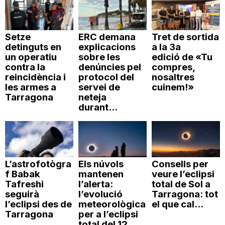
Setze
ERC demana
Tret de sortida
detinguts en
explicacions
a la 3a
un operatiu
sobre les
edició de «Tu
contra la
denúncies pel
compres,
reincidència i
protocol del
nosaltres
les armes a
servei de
cuinem!»
Tarragona
neteja
durant...
L’astrofotògra
Els núvols
Consells per
f Babak
mantenen
veure l’eclipsi
Tafreshi
l’alerta:
total de Sol a
seguirà
l’evolució
Tarragona: tot
l’eclipsi des de
meteorològica
el que cal...
Tarragona
per a l’eclipsi
total del 12