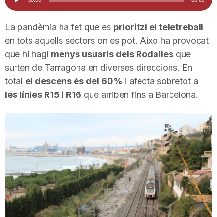
d'àudio
i
La pandèmia ha fet que es
prioritzi el teletreball
en tots aquells sectors on es pot. Això ha provocat
u
que hi hagi
menys usuaris dels Rodalies
que
surten de Tarragona en diverses direccions. En
t
total
el descens és del 60%
i afecta sobretot a
les línies R15 i R16
que arriben fins a Barcelona.
a
t
d
e