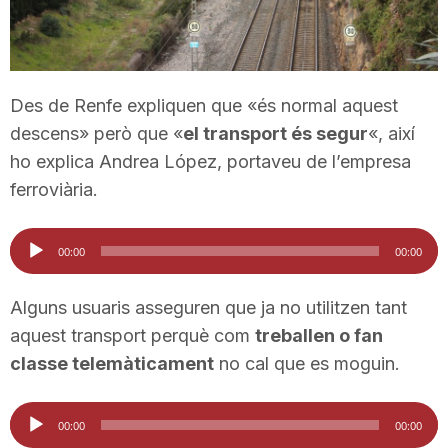
T
a
Des de Renfe expliquen que «és normal aquest
descens» però que «
el transport és segur
«, així
r
ho explica Andrea López, portaveu de l’empresa
ferroviària.
r
Reproductor
00:00
00:00
d'àudio
a
Alguns usuaris asseguren que ja no utilitzen tant
aquest transport perquè com
treballen o fan
g
classe telemàticament
no cal que es moguin.
o
Reproductor
00:00
00:00
d'àudio