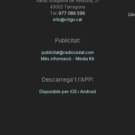
Santa Joaquima de Vedruna, 21
43002 Tarragona
Tel:
977 088 596
Llo
info@rctgn.cat
Publicitat:
publicitat@radiociutat.com
Més informació - Media Kit
Descarrega't l'APP:
Disponible per iOS i Android