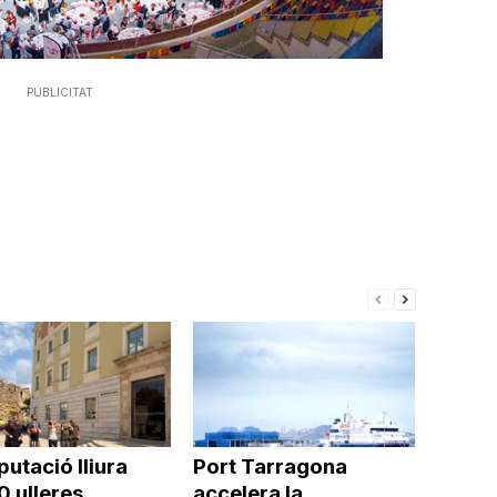
PUBLICITAT
putació lliura
Port Tarragona
0 ulleres
accelera la