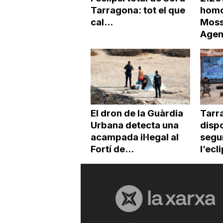
Tarragona: tot el que
homo
cal...
Moss
Agen
El dron de la Guàrdia
Tarr
Urbana detecta una
dispo
acampada il·legal al
segur
Fortí de...
l’ecl