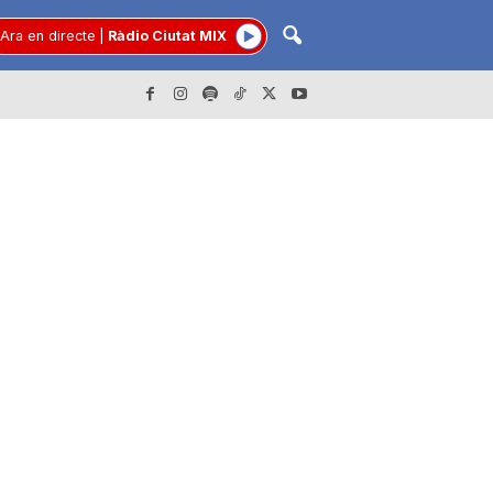
Ara en directe
|
Ràdio Ciutat MIX