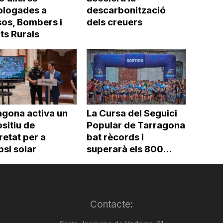
logades a
descarbonització
os, Bombers i
dels creuers
ts Rurals
agona activa un
La Cursa del Seguici
sitiu de
Popular de Tarragona
etat per a
bat rècords i
ipsi solar
superarà els 800...
Contacte: