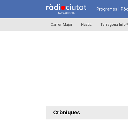
R
Programes | Pòd
Carrer Major
Nàstic
Tarragona InfoP
à
d
i
o
C
Cròniques
i