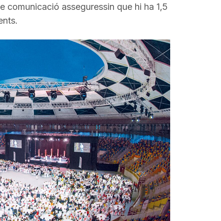
incrementar
e comunicació asseguressin que hi ha 1,5
o
ents.
disminuir
el
volum.