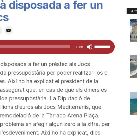
tà disposada a fer un
Alt
cs
Feu
00:00
servir
les
disposada a fer un préstec als Jocs
tecles
ida pressupostària per poder realitzar-los o
de
es. Així ho ha explicat el president de la
fletxa
assegurat que, en cas de que els diners es
cap
tida pressupostària. La Diputació de
amunt/cap
ilions d’euros als Jocs Mediterranis, que
avall
 remodelació de la Tàrraco Arena Plaça.
per
problema en afegir algun zero a la xifra, per
a
 l’esdeveniment. Així ho ha explicat, dies