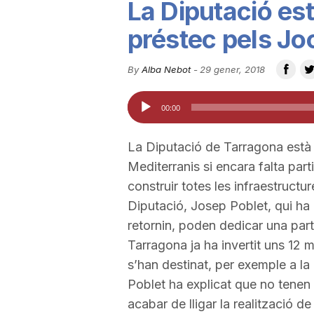
La Diputació es
u
préstec pels Jo
t
By
Alba Nebot
-
29 gener, 2018
Reproductor
00:00
a
d'àudio
La Diputació de Tarragona està 
t
Mediterranis si encara falta part
construir totes les infraestructur
d
Diputació, Josep Poblet, qui ha 
retornin, poden dedicar una par
Tarragona ja ha invertit uns 12 m
e
s’han destinat, per exemple a la
Poblet ha explicat que no tenen 
T
acabar de lligar la realització de