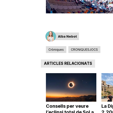
a
Alba Nebot
Cròniques
CRONIQUESJOCS
ARTICLES RELACIONATS
Consells per veure
La Di
l’eclipsi total de Sol a
2.20