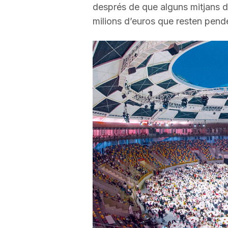
després de que alguns mitjans d
a
milions d’euros que resten pend
r
r
a
g
o
n