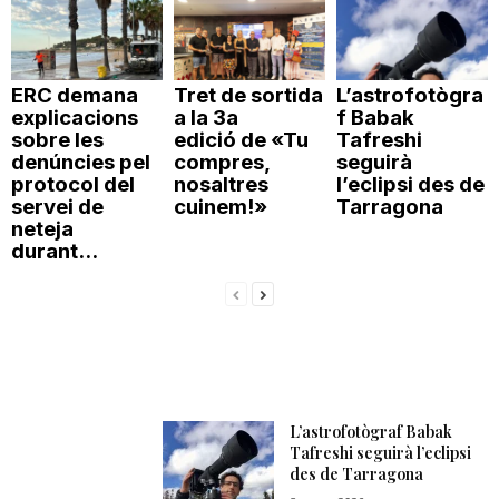
ERC demana
Tret de sortida
L’astrofotògra
explicacions
a la 3a
f Babak
sobre les
edició de «Tu
Tafreshi
denúncies pel
compres,
seguirà
protocol del
nosaltres
l’eclipsi des de
servei de
cuinem!»
Tarragona
neteja
durant...