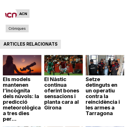
n
ACN
a
Cròniques
ARTICLES RELACIONATS
Els models
El Nàstic
Setze
mantenen
continua
detinguts en
l’incògnita
oferint bones
un operatiu
dels núvols: la
sensacions i
contra la
predicció
planta cara al
reincidència i
meteorològica
Girona
les armes a
a tres dies
Tarragona
per...