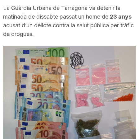
i
La Guàrdia Urbana de Tarragona va detenir la
matinada de dissabte passat un home de
23 anys
acusat d’un delicte contra la salut pública per tràfic
u
de drogues.
t
a
t
d
e