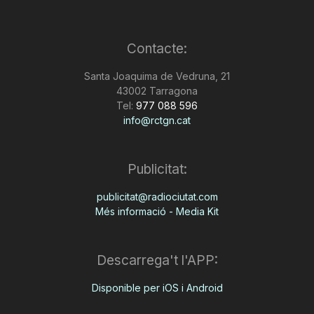
Contacte:
Santa Joaquima de Vedruna, 21
43002 Tarragona
Tel:
977 088 596
info@rctgn.cat
Publicitat:
publicitat@radiociutat.com
Més informació - Media Kit
Descarrega't l'APP:
Disponible per iOS i Android