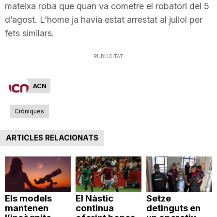
mateixa roba que quan va cometre el robatori del 5
n
d’agost. L’home ja havia estat arrestat al juliol per
fets similars.
a
PUBLICITAT
ACN
Cròniques
ARTICLES RELACIONATS
Els models
El Nàstic
Setze
mantenen
continua
detinguts en