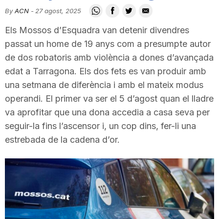
i
By
ACN
-
27 agost, 2025
Els Mossos d’Esquadra van detenir divendres
u
passat un home de 19 anys com a presumpte autor
de dos robatoris amb violència a dones d’avançada
edat a Tarragona. Els dos fets es van produir amb
t
una setmana de diferència i amb el mateix modus
operandi. El primer va ser el 5 d’agost quan el lladre
a
va aprofitar que una dona accedia a casa seva per
seguir-la fins l’ascensor i, un cop dins, fer-li una
t
estrebada de la cadena d’or.
d
e