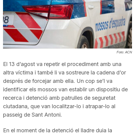
T
a
r
Foto: ACN
El 13 d’agost va repetir el procediment amb una
r
altra víctima i també li va sostreure la cadena d’or
després de forcejar amb ella. Un cop se’l va
a
identificar els mossos van establir un dispositiu de
recerca i detenció amb patrulles de seguretat
g
ciutadana, que van localitzar-lo i atrapar-lo al
passeig de Sant Antoni.
o
En el moment de la detenció el lladre duia la