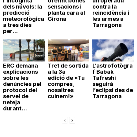
l’incògnita
oferint bones
un operatiu
dels núvols: la
sensacions i
contra la
predicció
planta cara al
reincidència i
meteorològica
Girona
les armes a
a tres dies
Tarragona
per...
ERC demana
Tret de sortida
L’astrofotògra
explicacions
a la 3a
f Babak
sobre les
edició de «Tu
Tafreshi
denúncies pel
compres,
seguirà
protocol del
nosaltres
l’eclipsi des de
servei de
cuinem!»
Tarragona
neteja
durant...