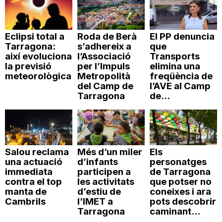
Eclipsi total a
Roda de Berà
El PP denuncia
Tarragona:
s’adhereix a
que
així evoluciona
l’Associació
Transports
la previsió
per l’Impuls
elimina una
meteorològica
Metropolità
freqüència de
del Camp de
l’AVE al Camp
Tarragona
de...
Salou reclama
Més d’un miler
Els
una actuació
d’infants
personatges
immediata
participen a
de Tarragona
contra el top
les activitats
que potser no
manta de
d’estiu de
coneixes i ara
Cambrils
l’IMET a
pots descobrir
Tarragona
caminant...