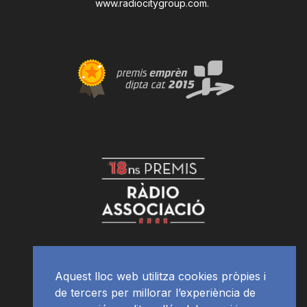
www.radiocitygroup.com
.
Aquest lloc web utilitza cookies pròpies i
de tercers per millorar l’experiència de