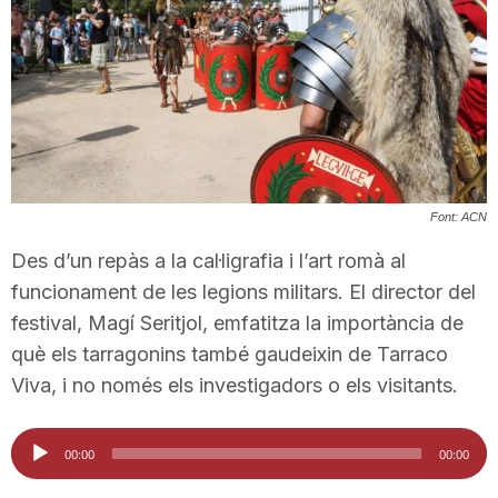
T
a
r
Font: ACN
r
Des d’un repàs a la cal·ligrafia i l’art romà al
funcionament de les legions militars. El director del
a
festival, Magí Seritjol, emfatitza la importància de
què els tarragonins també gaudeixin de Tarraco
g
Viva, i no només els investigadors o els visitants.
Reproductor
o
00:00
00:00
d'àudio