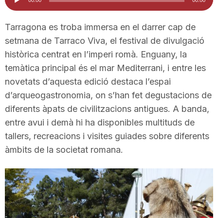
d'àudio
i
Tarragona es troba immersa en el darrer cap de
setmana de Tarraco Viva, el festival de divulgació
u
històrica centrat en l’imperi romà. Enguany, la
temàtica principal és el mar Mediterrani, i entre les
t
novetats d’aquesta edició destaca l’espai
d’arqueogastronomia, on s’han fet degustacions de
a
diferents àpats de civilitzacions antigues. A banda,
entre avui i demà hi ha disponibles multituds de
tallers, recreacions i visites guiades sobre diferents
t
àmbits de la societat romana.
d
e