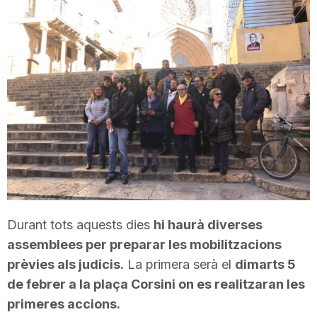
T
a
r
r
a
Durant tots aquests dies
hi haurà diverses
g
assemblees per preparar les mobilitzacions
prèvies als judicis.
La primera serà el
dimarts 5
de febrer a la plaça Corsini on es realitzaran les
o
primeres accions.