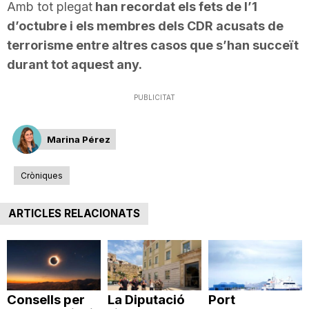
Amb tot plegat
han recordat els fets de l’1
n
d’octubre i els membres dels
CDR
acusats de
terrorisme entre altres casos que s’han succeït
a
durant tot aquest any.
PUBLICITAT
Marina Pérez
Cròniques
ARTICLES RELACIONATS
Consells per
La Diputació
Port