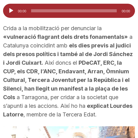
i
Reproductor
00:00
00:00
d'àudio
u
Crida a la mobilització per denunciar la
«vulneració flagrant dels drets fonamentals»
a
Catalunya coincidint amb
els dies previs al judici
t
dels presos polítics i també al de Jordi Sánchez
i Jordi Cuixart.
Així doncs el
PDeCAT, ERC, la
a
CUP, els
CDR
, l’ANC, Endavant, Arran, Òmnium
Cultural, Tercera Joventut per la República i el
t
Silenci, han llegit un manifest a la plaça de les
Cols
a Tarragona, per cridar a la societat que
s’apunti a les accions. Així ho ha
d
explicat Lourdes
Latorre
, membre de la Tercera Edat.
e