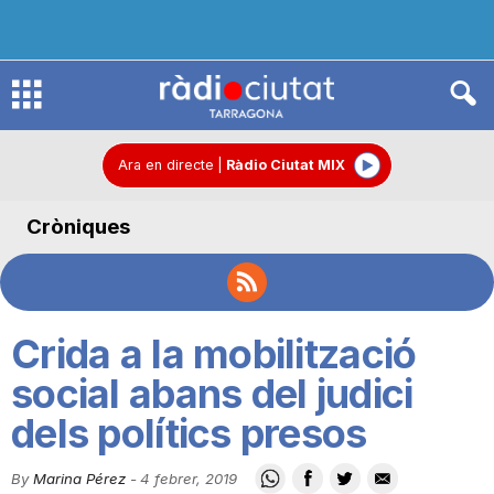
R
à
Ara en directe
|
Ràdio Ciutat MIX
Cròniques
d
i
Crida a la mobilització
o
social abans del judici
dels polítics presos
C
By
Marina Pérez
-
4 febrer, 2019