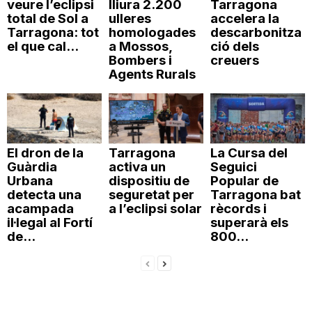
veure l’eclipsi
lliura 2.200
Tarragona
total de Sol a
ulleres
accelera la
Tarragona: tot
homologades
descarbonitza
el que cal...
a Mossos,
ció dels
Bombers i
creuers
Agents Rurals
El dron de la
Tarragona
La Cursa del
Guàrdia
activa un
Seguici
Urbana
dispositiu de
Popular de
detecta una
seguretat per
Tarragona bat
acampada
a l’eclipsi solar
rècords i
il·legal al Fortí
superarà els
de...
800...