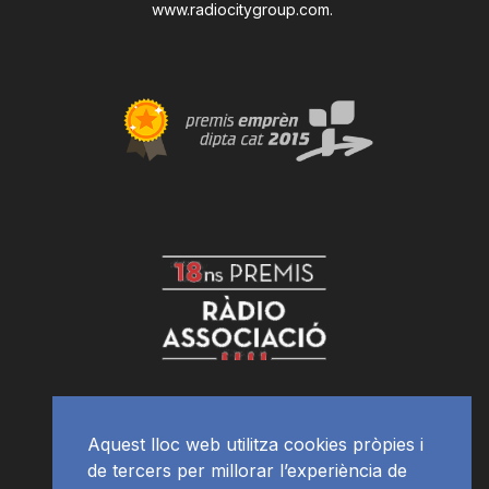
www.radiocitygroup.com
.
Aquest lloc web utilitza cookies pròpies i
de tercers per millorar l’experiència de