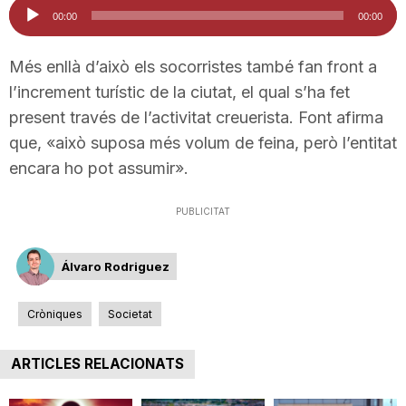
Reproductor
00:00
00:00
n
d'àudio
Més enllà d’això els socorristes també fan front a
a
l’increment turístic de la ciutat, el qual s’ha fet
present través de l’activitat creuerista. Font afirma
que, «això suposa més volum de feina, però l’entitat
encara ho pot assumir».
PUBLICITAT
Álvaro Rodriguez
Cròniques
Societat
ARTICLES RELACIONATS