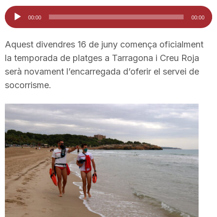
i
Reproductor
00:00
00:00
d'àudio
u
Aquest divendres 16 de juny comença oficialment
la temporada de platges a Tarragona i Creu Roja
serà novament l’encarregada d’oferir el servei de
t
socorrisme.
a
t
d
e