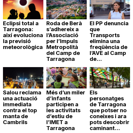
Eclipsi total a
Roda de Berà
El PP denuncia
Tarragona:
s’adhereix a
que
així evoluciona
l’Associació
Transports
la previsió
per l’Impuls
elimina una
meteorològica
Metropolità
freqüència de
del Camp de
l’AVE al Camp
Tarragona
de...
Salou reclama
Més d’un miler
Els
una actuació
d’infants
personatges
immediata
participen a
de Tarragona
contra el top
les activitats
que potser no
manta de
d’estiu de
coneixes i ara
Cambrils
l’IMET a
pots descobrir
Tarragona
caminant...