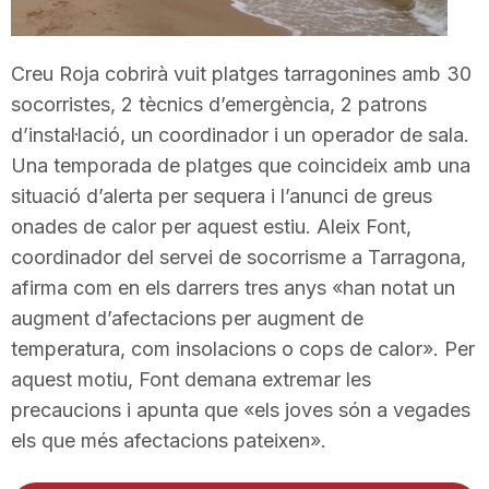
T
Creu Roja cobrirà vuit platges tarragonines amb 30
a
socorristes, 2 tècnics d’emergència, 2 patrons
d’instal·lació, un coordinador i un operador de sala.
Una temporada de platges que coincideix amb una
r
situació d’alerta per sequera i l’anunci de greus
onades de calor per aquest estiu. Aleix Font,
r
coordinador del servei de socorrisme a Tarragona,
afirma com en els darrers tres anys «han notat un
a
augment d’afectacions per augment de
temperatura, com insolacions o cops de calor». Per
g
aquest motiu, Font demana extremar les
precaucions i apunta que «els joves són a vegades
els que més afectacions pateixen».
o