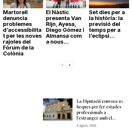
Martorell
El Nàstic
Set dies per a
denuncia
presenta Van
la història: la
problemes
Rijn, Ayesa,
previsió del
d’accessibilita
Diego Gómez i
temps per a
t per les noves
Almansa com
l’eclipsi...
rajoles del
a nous...
Fòrum de la
Colònia