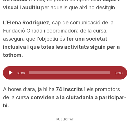
n
visual i auditiu
per aquells que així ho desitgin.
L’Elena Rodríguez
, cap de comunicació de la
a
Fundació Onada i coordinadora de la cursa,
assegura que l’objectiu és
fer una societat
inclusiva i que totes les activitats siguin per a
tothom.
Reproductor
00:00
00:00
d'àudio
A hores d’ara, ja hi ha
74 inscrits
i els promotors
de la cursa
conviden a la ciutadania a participar-
hi.
PUBLICITAT