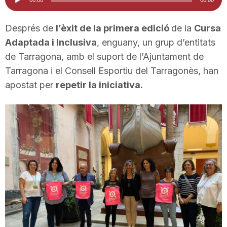
d'àudio
i
Després de
l’èxit de la primera edició
de la
Cursa
Adaptada i Inclusiva
, enguany, un grup d’entitats
u
de Tarragona, amb el suport de l’Ajuntament de
Tarragona i el Consell Esportiu del Tarragonès, han
t
apostat per
repetir la iniciativa.
a
t
d
e