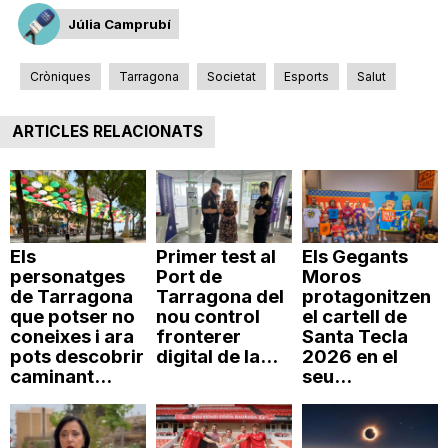
Júlia Camprubí
Cròniques
Tarragona
Societat
Esports
Salut
ARTICLES RELACIONATS
Els
Primer test al
Els Gegants
personatges
Port de
Moros
de Tarragona
Tarragona del
protagonitzen
que potser no
nou control
el cartell de
coneixes i ara
fronterer
Santa Tecla
pots descobrir
digital de la...
2026 en el
caminant...
seu...