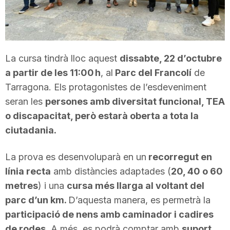
T
a
La cursa tindrà lloc aquest
dissabte, 22 d’octubre
a partir de les 11:00 h
, al
Parc del Francolí
de
r
Tarragona. Els protagonistes de l’esdeveniment
seran les
persones amb diversitat funcional, TEA
r
o discapacitat, però estarà oberta a tota la
ciutadania.
a
La prova es desenvoluparà en un
recorregut en
línia recta
amb distàncies adaptades (
20, 40 o 60
g
metres
) i una
cursa més llarga al voltant del
parc d’un km.
D’aquesta manera, es permetrà la
o
participació de nens amb caminador i cadires
de rodes.
A més, es podrà comptar amb
suport