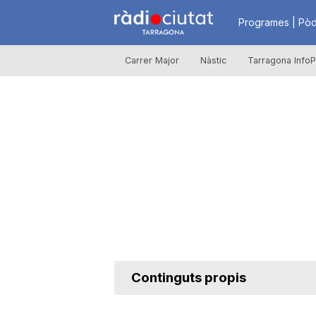
R
Programes | Pòd
Carrer Major
Nàstic
Tarragona InfoP
à
d
i
o
C
Continguts propis
i