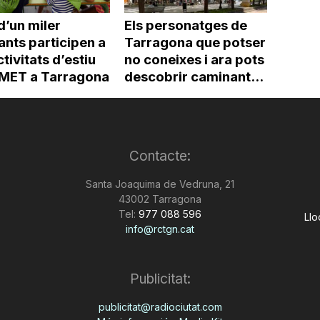
d’un miler
Els personatges de
ants participen a
Tarragona que potser
ctivitats d’estiu
no coneixes i ara pots
’IMET a Tarragona
descobrir caminant...
Contacte:
Santa Joaquima de Vedruna, 21
43002 Tarragona
Tel:
977 088 596
Llo
info@rctgn.cat
Publicitat:
publicitat@radiociutat.com