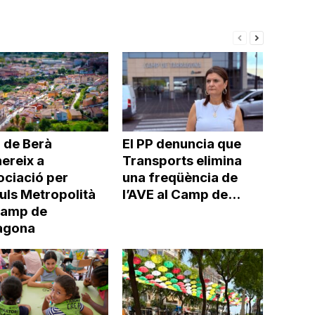
 de Berà
El PP denuncia que
ereix a
Transports elimina
ociació per
una freqüència de
uls Metropolità
l’AVE al Camp de...
Camp de
agona