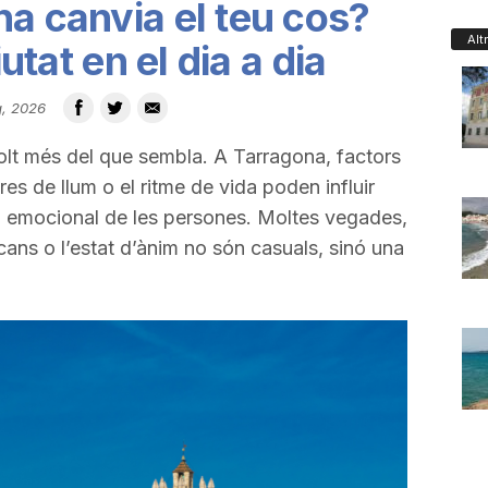
na canvia el teu cos?
Alt
iutat en el dia a dia
g, 2026
olt més del que sembla. A Tarragona, factors
res de llum o el ritme de vida poden influir
 i emocional de les persones. Moltes vegades,
scans o l’estat d’ànim no són casuals, sinó una