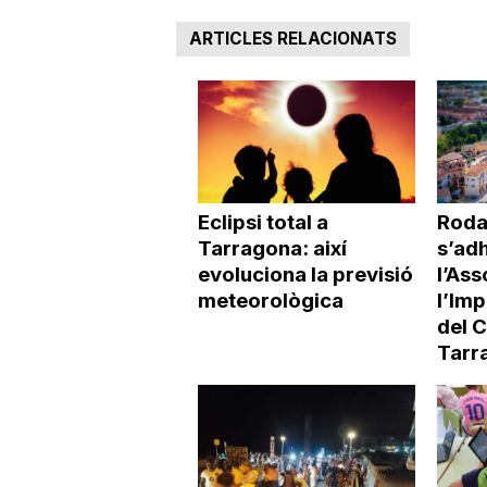
ARTICLES RELACIONATS
Eclipsi total a
Roda
Tarragona: així
s’adh
evoluciona la previsió
l’Ass
meteorològica
l’Imp
del 
Tarr