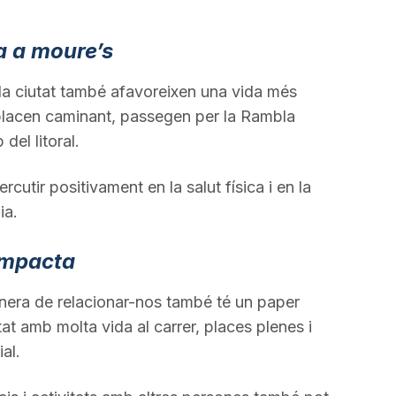
a a moure’s
e la ciutat també afavoreixen una vida més
placen caminant, passegen per la Rambla
del litoral.
cutir positivament en la salut física i en la
ia.
impacta
manera de relacionar-nos també té un paper
at amb molta vida al carrer, places plenes i
al.