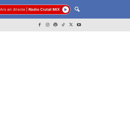
Ara en directe
|
Ràdio Ciutat MIX