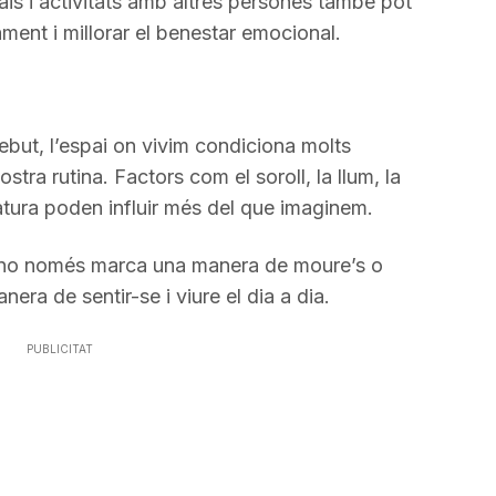
is i activitats amb altres persones també pot
lament i millorar el benestar emocional.
ebut, l’espai on vivim condiciona molts
stra rutina. Factors com el soroll, la llum, la
atura poden influir més del que imaginem.
na no només marca una manera de moure’s o
era de sentir-se i viure el dia a dia.
PUBLICITAT