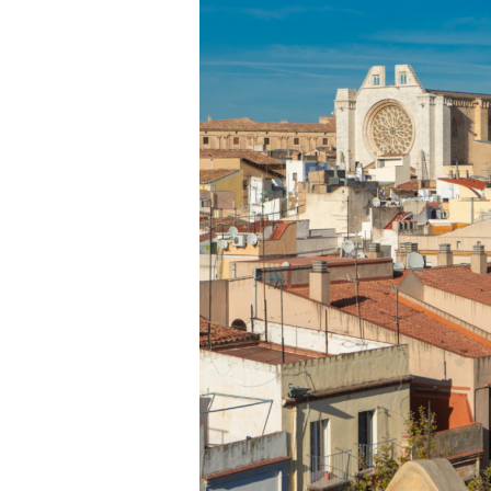
a
r
r
a
g
o
n