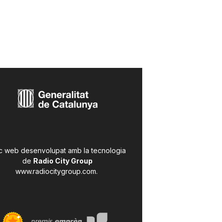
c web desenvolupat amb la tecnologia
de
Radio City Group
www.radiocitygroup.com
.