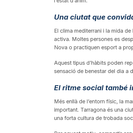
l’estat d’ànim.
Una ciutat que convid
El clima mediterrani i la mida d
activa. Moltes persones es des
Nova o practiquen esport a prop 
Aquest tipus d’hàbits poden reper
sensació de benestar del dia a d
El ritme social també 
Més enllà de l’entorn físic, la 
important. Tarragona és una ciut
una forta cultura de trobada soci