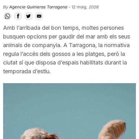
i
By
Agencia Quimeras Tarragona
-
12 maig, 2026
u
Amb l’arribada del bon temps, moltes persones
busquen opcions per gaudir del mar amb els seus
animals de companyia. A Tarragona, la normativa
t
regula l’accés dels gossos a les platges, però la
ciutat sí que disposa d’espais habilitats durant la
a
temporada d’estiu.
t
d
e