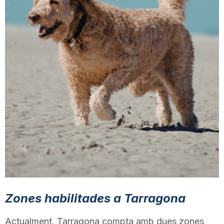
T
a
r
r
a
g
Zones habilitades a Tarragona
o
Actualment, Tarragona compta amb dues zones