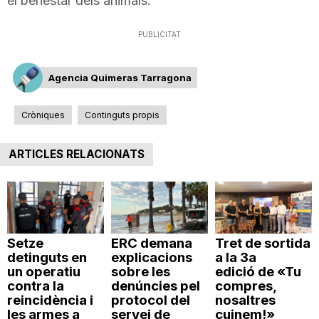
el benestar dels animals.
PUBLICITAT
Agencia Quimeras Tarragona
Cròniques
Continguts propis
ARTICLES RELACIONATS
Setze
ERC demana
Tret de sortida
detinguts en
explicacions
a la 3a
un operatiu
sobre les
edició de «Tu
contra la
denúncies pel
compres,
reincidència i
protocol del
nosaltres
les armes a
servei de
cuinem!»