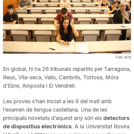
T
a
r
Foto: ACN
r
En global, hi ha 26 tribunals repartits per Tarragona,
Reus, Vila-seca, Valls, Cambrils, Tortosa, Móra
a
d’Ebre, Amposta i El Vendrell.
Les proves s’han iniciat a les 9 del matí amb
g
l’examen de llengua castellana. Una de les
principals novetats d’aquest any són els
detectors
o
de dispositius electrònics
. A la Universitat Rovira