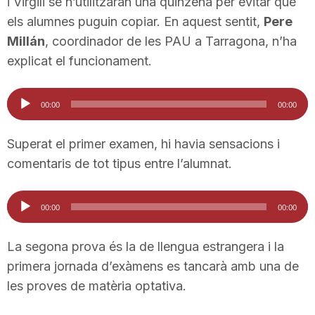
i Virgili se n’utilitzaran una quinzena per evitar que
n
els alumnes puguin copiar. En aquest sentit,
Pere
Millán
, coordinador de les PAU a Tarragona, n’ha
explicat el funcionament.
a
Reproductor
00:00
00:00
d'àudio
Superat el primer examen, hi havia sensacions i
comentaris de tot tipus entre l’alumnat.
Reproductor
00:00
00:00
d'àudio
La segona prova és la de llengua estrangera i la
primera jornada d’exàmens es tancarà amb una de
les proves de matèria optativa.