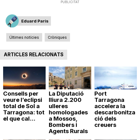
PUBLICITAT
Eduard París
Últimes notícies
Cròniques
ARTICLES RELACIONATS
Consells per
La Diputació
Port
veure l’eclipsi
lliura 2.200
Tarragona
total de Sol a
ulleres
accelera la
Tarragona: tot
homologades
descarbonitza
el que cal...
a Mossos,
ció dels
Bombers i
creuers
Agents Rurals