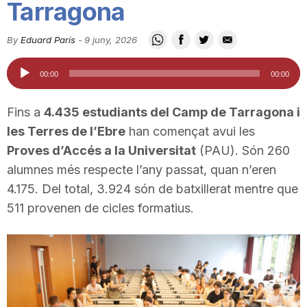
Tarragona
i
By
Eduard París
-
9 juny, 2026
u
Reproductor
00:00
00:00
d'àudio
t
Fins a
4.435 estudiants del Camp de Tarragona i
les Terres de l’Ebre
han començat avui les
a
Proves d’Accés a la Universitat
(PAU). Són 260
alumnes més respecte l’any passat, quan n’eren
4.175. Del total, 3.924 són de batxillerat mentre que
t
511 provenen de cicles formatius.
d
e