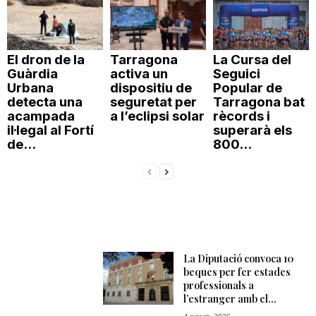
El dron de la
Tarragona
La Cursa del
Guàrdia
activa un
Seguici
Urbana
dispositiu de
Popular de
detecta una
seguretat per
Tarragona bat
acampada
a l’eclipsi solar
rècords i
il·legal al Fortí
superarà els
de...
800...