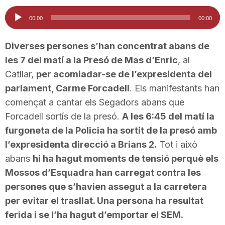
i
Reproductor
00:00
00:00
d'àudio
u
Diverses persones s’han concentrat abans de
les 7 del matí a la Presó de Mas d’Enric
, al
Catllar,
per acomiadar-se de l’expresidenta del
t
parlament, Carme Forcadell
. Els manifestants han
començat a cantar els Segadors abans que
a
Forcadell sortís de la presó.
A les 6:45 del matí la
furgoneta de la Policia ha sortit de la presó amb
t
l’expresidenta direcció a Brians 2.
Tot i això
abans
hi ha hagut moments de tensió perquè els
Mossos d’Esquadra han carregat contra les
d
persones que s’havien assegut a la carretera
per evitar el trasllat. Una persona ha resultat
e
ferida i se l’ha hagut d’emportar el SEM.