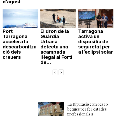
d’agost
Port
El dron de la
Tarragona
Tarragona
Guàrdia
activa un
accelera la
Urbana
dispositiu de
descarbonitza
detecta una
seguretat per
ció dels
acampada
a l’eclipsi solar
creuers
il·legal al Fortí
de...