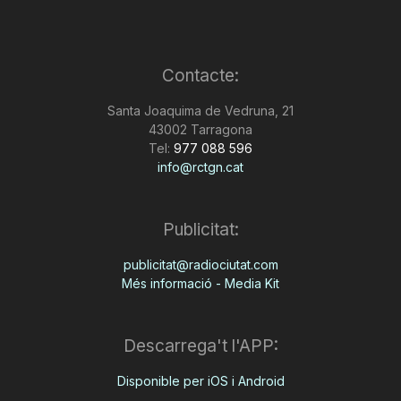
Contacte:
Santa Joaquima de Vedruna, 21
43002 Tarragona
Tel:
977 088 596
info@rctgn.cat
Publicitat:
publicitat@radiociutat.com
Més informació - Media Kit
Descarrega't l'APP:
Disponible per iOS i Android