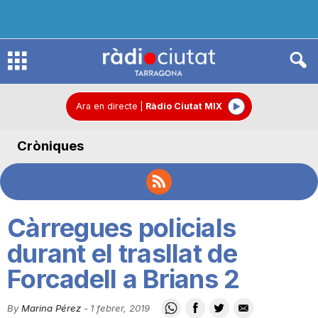
R
à
Ara en directe
|
Ràdio Ciutat MIX
Cròniques
d
i
Càrregues policials
o
durant el trasllat de
Forcadell a Brians 2
C
By
Marina Pérez
-
1 febrer, 2019