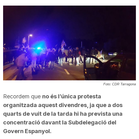
T
a
r
r
Foto: CDR Tarragona
a
Recordem que
no és l’única protesta
organitzada aquest divendres, ja que a dos
g
quarts de vuit de la tarda hi ha prevista una
concentració davant la Subdelegació del
o
Govern Espanyol.