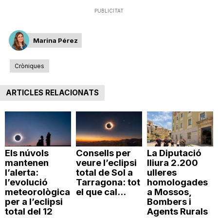
n
PUBLICITAT
Marina Pérez
a
Cròniques
ARTICLES RELACIONATS
Els núvols
Consells per
La Diputació
mantenen
veure l’eclipsi
lliura 2.200
l’alerta:
total de Sol a
ulleres
l’evolució
Tarragona: tot
homologades
meteorològica
el que cal...
a Mossos,
per a l’eclipsi
Bombers i
total del 12
Agents Rurals