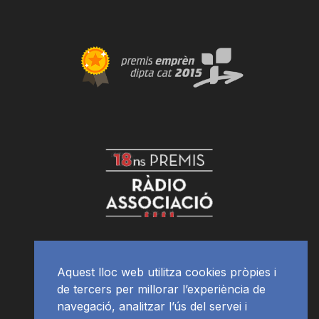
Aquest lloc web utilitza cookies pròpies i
de tercers per millorar l’experiència de
navegació, analitzar l’ús del servei i