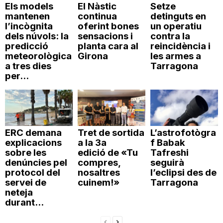
Els models
El Nàstic
Setze
mantenen
continua
detinguts en
l’incògnita
oferint bones
un operatiu
dels núvols: la
sensacions i
contra la
predicció
planta cara al
reincidència i
meteorològica
Girona
les armes a
a tres dies
Tarragona
per...
ERC demana
Tret de sortida
L’astrofotògra
explicacions
a la 3a
f Babak
sobre les
edició de «Tu
Tafreshi
denúncies pel
compres,
seguirà
protocol del
nosaltres
l’eclipsi des de
servei de
cuinem!»
Tarragona
neteja
durant...