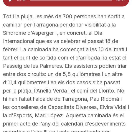
d'àudio
i
Tot i la pluja, les més de 700 persones han sortit a
caminar per Tarragona per donar visibilitat a la
u
Síndrome d’Asperger i, en concret, al Dia
Internacional que es va celebrar el passat 18 de
t
febrer. La caminada ha començat a les 10 del matí i
tant el punt de sortida com el d’arribada ha estat el
a
Passeig de les Palmeres. Els assistents podien triar
entre dos circuits: un de 5,8 quilòmetres i un altre
d’11,4 quilòmetres i en els dos casos s’ha passat
t
per la platja, l’Anella Verda i el camí del Llorito. No
hi han faltat l’alcalde de Tarragona, Pau Ricomà i
d
les conselleres de Capacitats Diverses, Elvira Vidal i
la d’Esports, Mari López. Aquesta caminada és el
e
primer acte de l’any del calendari d’esdeveniments
esportius a l’aire lliure i està organitzada per