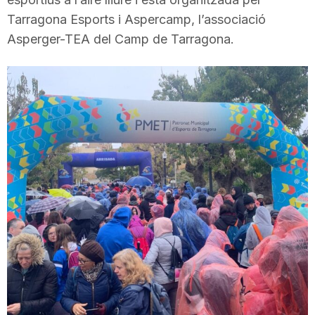
T
Tarragona Esports i Aspercamp, l’associació
Asperger-TEA del Camp de Tarragona.
a
r
r
a
g
o