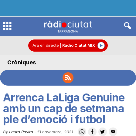
R
à
Ara en directe
|
Ràdio Ciutat MIX
Cròniques
d
i
Arrenca LaLiga Genuine
o
amb un cap de setmana
ple d’emoció i futbol
C
By
Laura Rovira
-
13 novembre, 2021