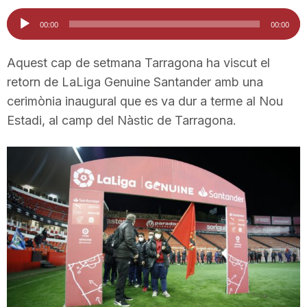
i
Reproductor
00:00
00:00
d'àudio
u
Aquest cap de setmana Tarragona ha viscut el
retorn de LaLiga Genuine Santander amb una
cerimònia inaugural que es va dur a terme al Nou
t
Estadi, al camp del Nàstic de Tarragona.
a
t
d
e