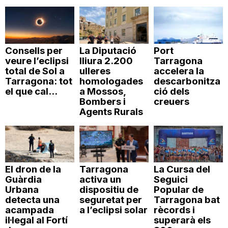
Consells per
La Diputació
Port
veure l’eclipsi
lliura 2.200
Tarragona
total de Sol a
ulleres
accelera la
Tarragona: tot
homologades
descarbonitza
el que cal...
a Mossos,
ció dels
Bombers i
creuers
Agents Rurals
El dron de la
Tarragona
La Cursa del
Guàrdia
activa un
Seguici
Urbana
dispositiu de
Popular de
detecta una
seguretat per
Tarragona bat
acampada
a l’eclipsi solar
rècords i
il·legal al Fortí
superarà els