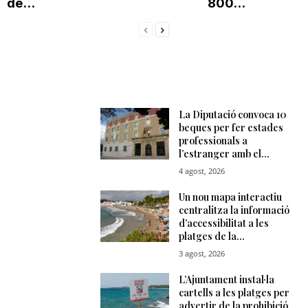
de...
800...