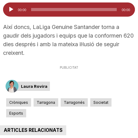
Reproductor
n
00:00
00:00
d'àudio
a
Així doncs, LaLiga Genuine Santander torna a
gaudir dels jugadors i equips que la conformen 620
dies després i amb la mateixa il·lusió de seguir
creixent.
PUBLICITAT
Laura Rovira
Cròniques
Tarragona
Tarragonés
Societat
Esports
ARTICLES RELACIONATS