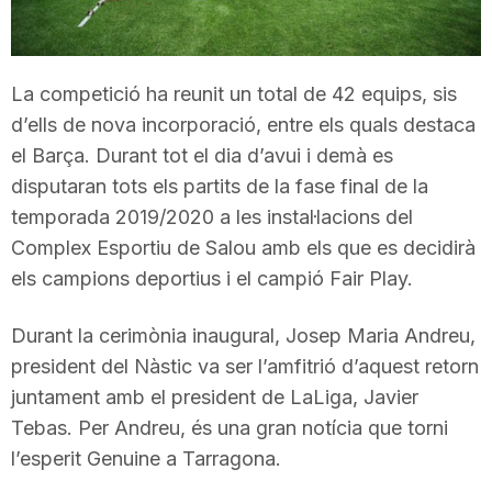
T
La competició ha reunit un total de 42 equips, sis
a
d’ells de nova incorporació, entre els quals destaca
el Barça. Durant tot el dia d’avui i demà es
r
disputaran tots els partits de la fase final de la
temporada 2019/2020 a les instal·lacions del
r
Complex Esportiu de Salou amb els que es decidirà
els campions deportius i el campió Fair Play.
a
Durant la cerimònia inaugural, Josep Maria Andreu,
president del Nàstic va ser l’amfitrió d’aquest retorn
g
juntament amb el president de LaLiga, Javier
Tebas. Per Andreu, és una gran notícia que torni
o
l’esperit Genuine a Tarragona.