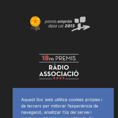
Aquest lloc web utilitza cookies pròpies i
de tercers per millorar l’experiència de
navegació, analitzar l’ús del servei i