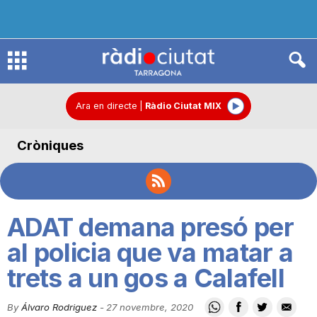
R
à
Ara en directe
|
Ràdio Ciutat MIX
Cròniques
d
i
ADAT demana presó per
o
al policia que va matar a
trets a un gos a Calafell
C
By
Álvaro Rodriguez
-
27 novembre, 2020