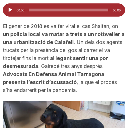
i
Reproductor
00:00
00:00
d'àudio
u
El gener de 2018 es va fer viral el cas Shaitan, on
un policia local va matar a trets a un rottweiler a
una urbanització de Calafell
. Un dels dos agents
t
trucats per la presència del gos al carrer el va
tirotejar fins la mort
al·legant sentir una por
a
desmesurada
. Gairebé tres anys després
Advocats En Defensa Animal Tarragona
t
presenta l’escrit d’acussació
, ja que el procés
s’ha endarrerit per la pandèmia.
d
e