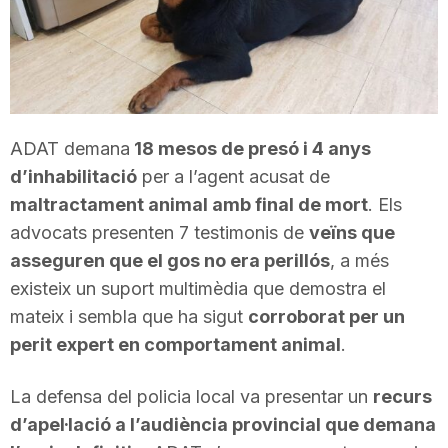
T
a
ADAT demana
18 mesos de presó i 4 anys
r
d’inhabilitació
per a l’agent acusat de
maltractament animal amb final de mort
. Els
r
advocats presenten 7 testimonis de
veïns que
asseguren que el gos no era perillós
, a més
a
existeix un suport multimèdia que demostra el
mateix i sembla que ha sigut
corroborat per un
g
perit expert en comportament animal
.
La defensa del policia local va presentar un
recurs
o
d’apel·lació a l’audiència provincial que demana