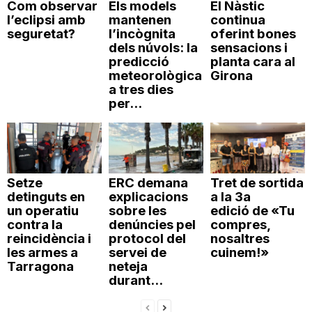
Com observar
Els models
El Nàstic
l’eclipsi amb
mantenen
continua
seguretat?
l’incògnita
oferint bones
dels núvols: la
sensacions i
predicció
planta cara al
meteorològica
Girona
a tres dies
per...
Setze
ERC demana
Tret de sortida
detinguts en
explicacions
a la 3a
un operatiu
sobre les
edició de «Tu
contra la
denúncies pel
compres,
reincidència i
protocol del
nosaltres
les armes a
servei de
cuinem!»
Tarragona
neteja
durant...