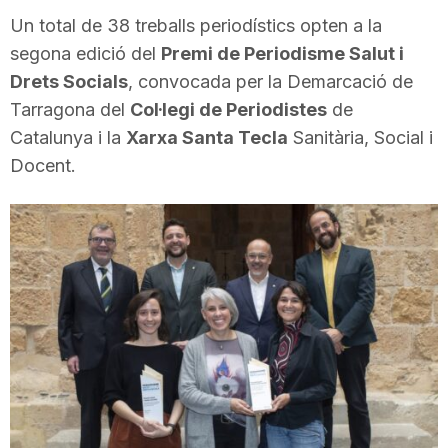
i
Un total de 38 treballs periodístics opten a la
segona edició del
Premi de Periodisme Salut i
Drets Socials
, convocada per la Demarcació de
u
Tarragona del
Col·legi de Periodistes
de
Catalunya i la
Xarxa Santa Tecla
Sanitària, Social i
t
Docent.
a
t
d
e