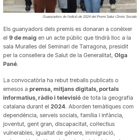
T
Guanyadors de l'edició de 2024 del Premi Salut i Drets Socials
a
Els guanyadors dels premis es donaran a conèixer
el
9 de maig
en un acte públic que tindrà lloc a la
sala Muralles del Seminari de Tarragona, presidit
r
per la consellera de Salut de la Generalitat,
Olga
Pané
.
r
La convocatòria ha rebut treballs publicats o
a
emesos a
premsa, mitjans digitals, portals
informatius, ràdio i televisió
de tota la geografia
catalana durant el
2024
. Aborden temàtiques com
g
dependència, serveis socials, família i infància,
joventut, gent gran, discapacitat, col·lectius
o
vulnerables, igualtat de gènere, immigració,