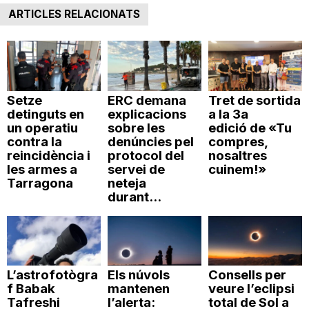
ARTICLES RELACIONATS
Setze
ERC demana
Tret de sortida
detinguts en
explicacions
a la 3a
un operatiu
sobre les
edició de «Tu
contra la
denúncies pel
compres,
reincidència i
protocol del
nosaltres
les armes a
servei de
cuinem!»
Tarragona
neteja
durant...
L’astrofotògra
Els núvols
Consells per
f Babak
mantenen
veure l’eclipsi
Tafreshi
l’alerta:
total de Sol a