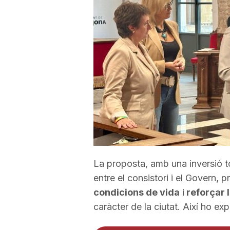
a
r
r
a
g
La proposta, amb una inversió t
entre el consistori i el Govern, 
o
condicions de vida
i
reforçar 
caràcter de la ciutat. Així ho ex
n