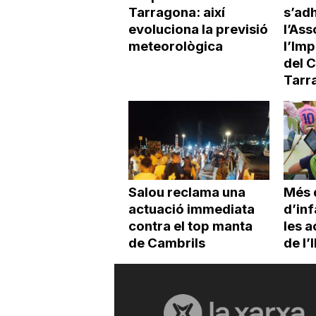
Tarragona: així
s’adh
evoluciona la previsió
l’Ass
meteorològica
l’Imp
del 
Tarr
Salou reclama una
Més 
actuació immediata
d’inf
contra el top manta
les a
de Cambrils
de l