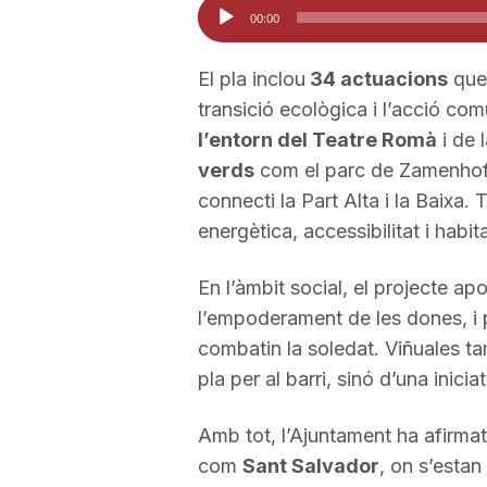
Reproductor
00:00
a
d'àudio
El pla inclou
34 actuacions
que 
transició ecològica i l’acció co
l’entorn del Teatre Romà
i de 
verds
com el parc de Zamenhof 
connecti la Part Alta i la Baixa.
energètica, accessibilitat i habit
En l’àmbit social, el projecte apo
l’empoderament de les dones, i 
combatin la soledat. Viñuales t
pla per al barri, sinó d’una inicia
Amb tot, l’Ajuntament ha afirmat
com
Sant Salvador
, on s’estan