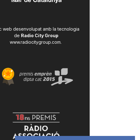
c web desenvolupat amb la tecnologia
de
Radio City Group
www.radiocitygroup.com
.