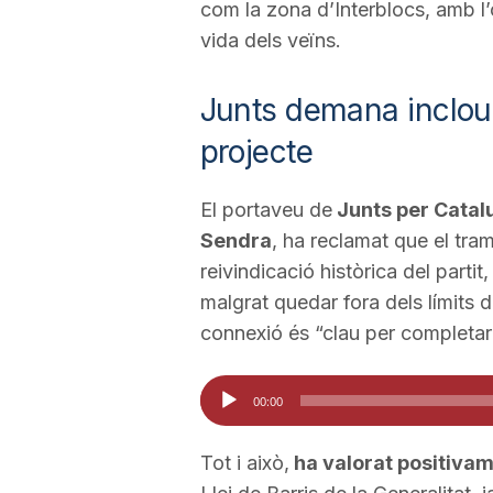
com la zona d’Interblocs, amb l’ob
vida dels veïns.
Junts demana incloure
projecte
El portaveu de
Junts per Catal
Sendra
, ha reclamat que el tra
reivindicació històrica del parti
malgrat quedar fora dels límits 
connexió és “clau per completar
Reproductor
00:00
d'àudio
Tot i això,
ha valorat positiva