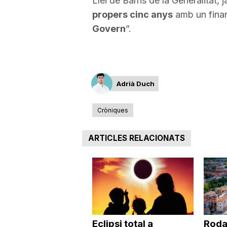
Llei de Barris de la Generalitat,
propers cinc anys
amb un finan
Govern
”.
Adrià Duch
Cròniques
ARTICLES RELACIONATS
Eclipsi total a
Roda