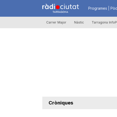
R
Programes | Pòd
Carrer Major
Nàstic
Tarragona InfoP
à
d
i
o
C
Cròniques
i