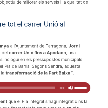
jectiu de millorar els serveis i la qualitat de
 tot el carrer Unió al
unya
a l’Ajuntament de Tarragona,
Jordi
m del
carrer Unió fins a Apodaca
, una
t, s’inclogui en els pressupostos municipals
del Pla de Barris. Segons Sendra, aquesta
 la
transformació de la Part Baixa”
.
Feu
00:00
servir
les
ment
que el Pla Integral s’hagi integrat dins la
tecles