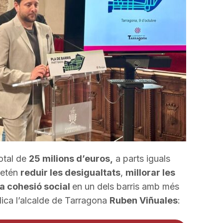
incrementar
o
disminuir
el
volum.
otal de
25 milions d’euros,
a parts iguals
pretén
reduir les desigualtats
,
millorar les
la cohesió social
en un dels barris amb més
plica l’alcalde de Tarragona
Ruben Viñuales
: