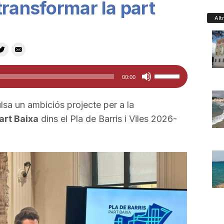
transformar la part
Alt
Feu
00:00
servir
les
sa un ambiciós projecte per a la
tecles
art Baixa
dins el Pla de Barris i Viles 2026-
de
fletxa
cap
amunt/cap
avall
per
a