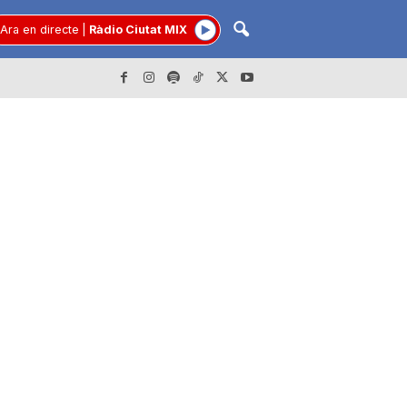
Ara en directe
|
Ràdio Ciutat MIX