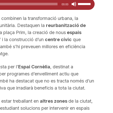
Feu
00:00
servir
les
combinen la transformació urbana, la
tecles
munitària. Destaquen la
reurbanització de
de
la plaça Prim, la creació de nous
espais
fletxa
i la construcció d’un
centre cívic
que
cap
 També s’hi preveuen millores en eficiència
amunt/cap
atge.
avall
per
sta per l’
Espai Cornèlia
, destinat a
a
per programes d’envelliment actiu que
incrementar
ambé ha destacat que no es tracta només d’un
o
tiva que irradiarà beneficis a tota la ciutat.
disminuir
el
 estar treballant en
altres zones
de la ciutat,
volum.
 estudiant solucions per intervenir en espais