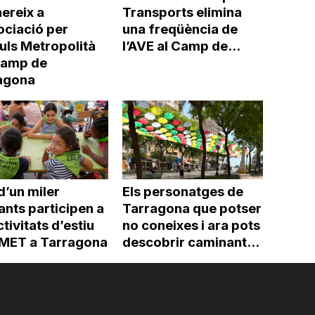
ereix a
Transports elimina
ociació per
una freqüència de
uls Metropolità
l’AVE al Camp de...
Camp de
agona
d’un miler
Els personatges de
ants participen a
Tarragona que potser
ctivitats d’estiu
no coneixes i ara pots
’IMET a Tarragona
descobrir caminant...