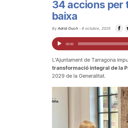
34 accions per 
u
baixa
t
By
Adrià Duch
-
9 octubre, 2025
Reproductor
00:00
a
d'àudio
L’Ajuntament de Tarragona impul
t
transformació integral de la P
2029 de la Generalitat.
d
e
T