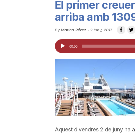
El primer creue
u
arriba amb 130
t
By
Marina Pérez
-
2 juny, 2017
Reproductor
00:00
a
d'àudio
t
d
e
T
Aquest divendres 2 de juny ha a