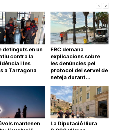
 detinguts en un
ERC demana
tiu contra la
explicacions sobre
idència i les
les denúncies pel
s a Tarragona
protocol del servei de
neteja durant...
núvols mantenen
La Diputació lliura