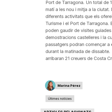
Port de Tarragona.
Un total de 
a
matí a les nou i mitja a la ciutat
diferents activitats que els ofere
Turisme i el Port de Tarragona. E
r
poden gaudir de visites guiade
demostracions castelleres i la cu
r
passatgers podran començar a e
durant la matinada de dissabte. E
a
arribaran 21 creuers de Costa
Cr
g
Marina Pérez
o
Últimes notícies
n