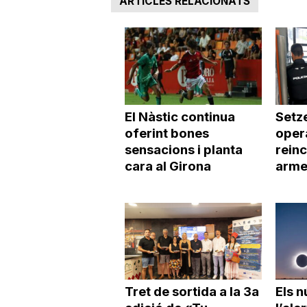
ARTICLES RELACIONATS
a
El Nàstic continua
Setze
oferint bones
opera
sensacions i planta
reinc
cara al Girona
arme
Tret de sortida a la 3a
Els 