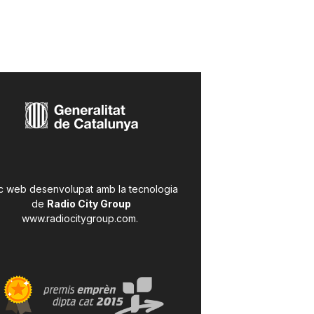
c web desenvolupat amb la tecnologia
de
Radio City Group
www.radiocitygroup.com
.