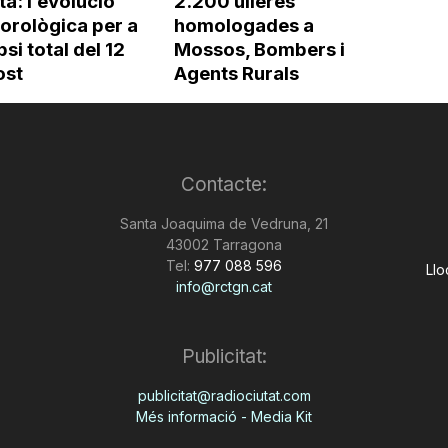
rta: l’evolució
2.200 ulleres
orològica per a
homologades a
ipsi total del 12
Mossos, Bombers i
ost
Agents Rurals
Contacte:
Santa Joaquima de Vedruna, 21
43002 Tarragona
Tel:
977 088 596
Llo
info@rctgn.cat
Publicitat:
publicitat@radiociutat.com
Més informació - Media Kit