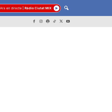
Ara en directe
|
Ràdio Ciutat MIX