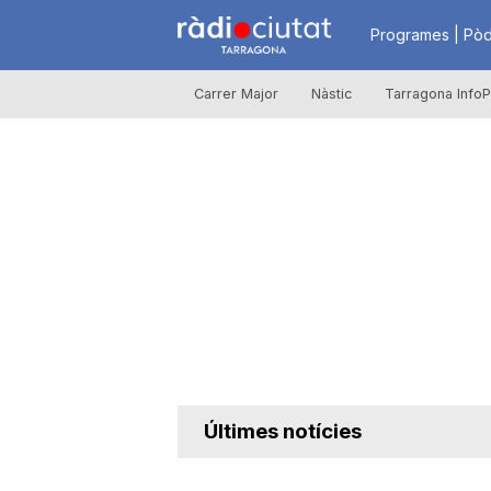
R
Programes | Pòd
Carrer Major
Nàstic
Tarragona InfoP
à
d
i
o
C
Últimes notícies
i