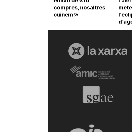
edició de «Tu
l’ale
compres, nosaltres
mete
cuinem!»
l’ecl
d’ag