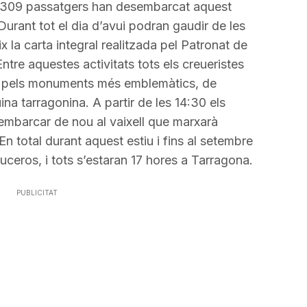
incrementar
1309 passatgers han desembarcat aquest
o
. Durant tot el dia d’avui podran gaudir de les
disminuir
ix la carta integral realitzada pel Patronat de
el
ntre aquestes activitats tots els creueristes
volum.
s pels monuments més emblemàtics, de
ina tarragonina. A partir de les
14:30
els
mbarcar de nou al vaixell que marxarà
n total durant aquest estiu i fins al setembre
uceros
, i tots s’estaran 17 hores a Tarragona.
PUBLICITAT