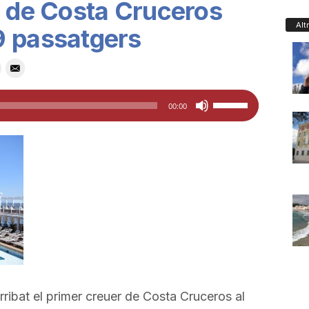
r de Costa Cruceros
Alt
9 passatgers
Feu
00:00
servir
les
tecles
de
fletxa
cap
amunt/cap
avall
per
a
rribat el primer creuer de Costa
Cruceros
al