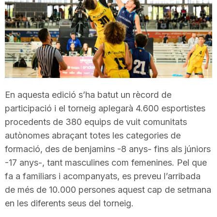
T
a
r
En aquesta edició s’ha batut un rècord de
r
participació i el torneig aplegarà 4.600 esportistes
procedents de 380 equips de vuit comunitats
a
autònomes abraçant totes les categories de
formació, des de benjamins -8 anys- fins als júniors
-17 anys-, tant masculines com femenines. Pel que
g
fa a familiars i acompanyats, es preveu l’arribada
de més de 10.000 persones aquest cap de setmana
o
en les diferents seus del torneig.