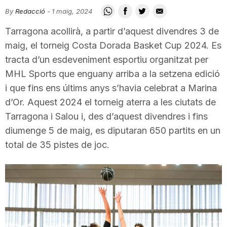
i
By
Redacció
-
1 maig, 2024
Tarragona acollirà, a partir d’aquest divendres 3 de
u
maig, el torneig Costa Dorada Basket Cup 2024. Es
tracta d’un esdeveniment esportiu organitzat per
MHL Sports que enguany arriba a la setzena edició
t
i que fins ens últims anys s’havia celebrat a Marina
d’Or. Aquest 2024 el torneig aterra a les ciutats de
a
Tarragona i Salou i, des d’aquest divendres i fins
diumenge 5 de maig, es diputaran 650 partits en un
t
total de 35 pistes de joc.
d
e