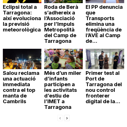
Eclipsi total a
Roda de Berà
El PP denuncia
Tarragona:
s’adhereix a
que
així evoluciona
l’Associació
Transports
la previsió
per l’Impuls
elimina una
meteorològica
Metropolità
freqüència de
del Camp de
l’AVE al Camp
Tarragona
de...
Salou reclama
Més d’un miler
Primer test al
una actuació
d’infants
Port de
immediata
participen a
Tarragona del
contra el top
les activitats
nou control
manta de
d’estiu de
fronterer
Cambrils
l’IMET a
digital de la...
Tarragona