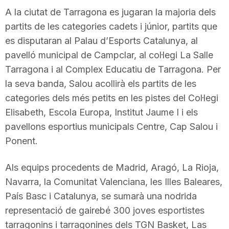
n
A la ciutat de Tarragona es jugaran la majoria dels
partits de les categories cadets i júnior, partits que
es disputaran al Palau d’Esports Catalunya, al
a
pavelló municipal de Campclar, al col·legi La Salle
Tarragona i al Complex Educatiu de Tarragona. Per
la seva banda, Salou acollirà els partits de les
categories dels més petits en les pistes del Col·legi
Elisabeth, Escola Europa, Institut Jaume I i els
pavellons esportius municipals Centre, Cap Salou i
Ponent.
Als equips procedents de Madrid, Aragó, La Rioja,
Navarra, la Comunitat Valenciana, les Illes Baleares,
País Basc i Catalunya, se sumarà una nodrida
representació de gairebé 300 joves esportistes
tarragonins i tarragonines dels TGN Basket, Las