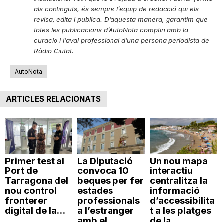
als continguts, és sempre l’equip de redacció qui els
revisa, edita i publica. D’aquesta manera, garantim que
totes les publicacions d’AutoNota comptin amb la
curació i l’aval professional d’una persona periodista de
Ràdio Ciutat.
AutoNota
ARTICLES RELACIONATS
Primer test al
La Diputació
Un nou mapa
Port de
convoca 10
interactiu
Tarragona del
beques per fer
centralitza la
nou control
estades
informació
fronterer
professionals
d’accessibilita
digital de la...
a l’estranger
t a les platges
amb el...
de la...