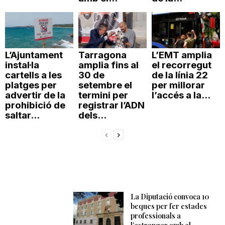
L’Ajuntament
Tarragona
L’EMT amplia
instal·la
amplia fins al
el recorregut
cartells a les
30 de
de la línia 22
platges per
setembre el
per millorar
advertir de la
termini per
l’accés a la...
prohibició de
registrar l’ADN
saltar...
dels...