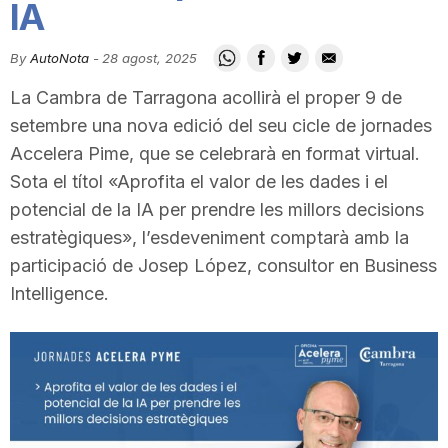
IA
i
By
AutoNota
-
28 agost, 2025
u
La Cambra de Tarragona acollirà el proper 9 de
setembre una nova edició del seu cicle de jornades
t
Accelera Pime, que se celebrarà en format virtual.
Sota el títol «Aprofita el valor de les dades i el
potencial de la IA per prendre les millors decisions
a
estratègiques», l’esdeveniment comptarà amb la
participació de Josep López, consultor en Business
t
Intelligence.
d
e