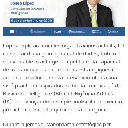
T
a
r
López explicarà com les organitzacions actuals, tot
i disposar d’una gran quantitat de dades, troben el
r
seu veritable avantatge competitiu en la capacitat
de transformar-les en decisions estratègiques i
accions de valor. La seva intervenció oferirà una
a
visió pràctica i inspiradora sobre la combinació de
Business Intelligence (BI) i Intel·ligència Artificial
g
(IA) per avançar de la simple anàlisi al coneixement
predictiu i prescriptiu que impulsa el negoci.
o
Durant la jornada, s’abordaran estratègies per