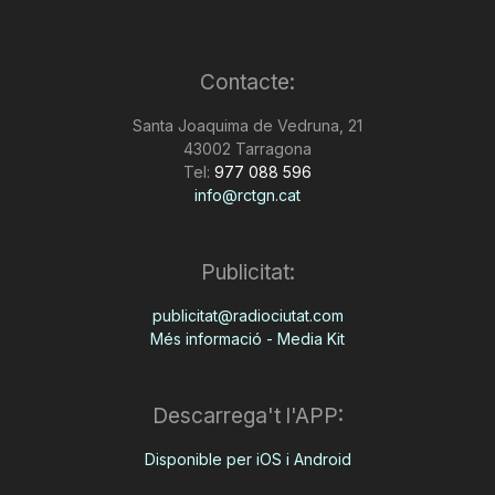
Contacte:
Santa Joaquima de Vedruna, 21
43002 Tarragona
Tel:
977 088 596
info@rctgn.cat
Publicitat:
publicitat@radiociutat.com
Més informació - Media Kit
Descarrega't l'APP:
Disponible per iOS i Android