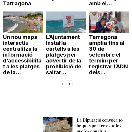
Tarragona
amb el...
Un nou mapa
L’Ajuntament
Tarragona
interactiu
instal·la
amplia fins al
centralitza la
cartells a les
30 de
informació
platges per
setembre el
d’accessibilita
advertir de la
termini per
t a les platges
prohibició de
registrar l’ADN
de la...
saltar...
dels...