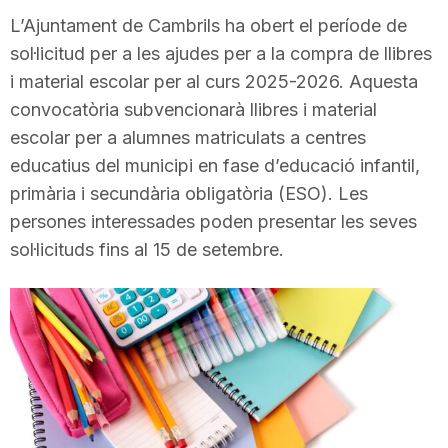
i
L’Ajuntament de Cambrils ha obert el període de
sol·licitud per a les ajudes per a la compra de llibres
i material escolar per al curs 2025-2026. Aquesta
u
convocatòria subvencionarà llibres i material
escolar per a alumnes matriculats a centres
t
educatius del municipi en fase d’educació infantil,
primària i secundària obligatòria (ESO). Les
a
persones interessades poden presentar les seves
sol·licituds fins al 15 de setembre.
t
d
e