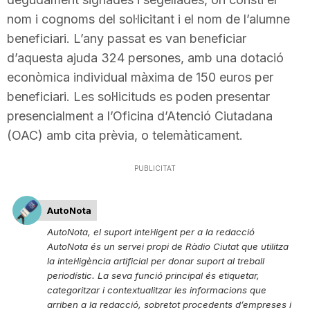
n
nom i cognoms del sol·licitant i el nom de l’alumne
beneficiari. L’any passat es van beneficiar
d’aquesta ajuda 324 persones, amb una dotació
a
econòmica individual màxima de 150 euros per
beneficiari. Les sol·licituds es poden presentar
presencialment a l’Oficina d’Atenció Ciutadana
(OAC) amb cita prèvia, o telemàticament.
PUBLICITAT
AutoNota
AutoNota, el suport intel·ligent per a la redacció
AutoNota és un servei propi de Ràdio Ciutat que utilitza
la intel·ligència artificial per donar suport al treball
periodístic. La seva funció principal és etiquetar,
categoritzar i contextualitzar les informacions que
arriben a la redacció, sobretot procedents d’empreses i