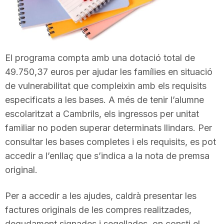
T
a
El programa compta amb una dotació total de
49.750,37 euros per ajudar les famílies en situació
r
de vulnerabilitat que compleixin amb els requisits
especificats a les bases. A més de tenir l’alumne
r
escolaritzat a Cambrils, els ingressos per unitat
familiar no poden superar determinats llindars. Per
a
consultar les bases completes i els requisits, es pot
accedir a l’enllaç que s’indica a la nota de premsa
original.
g
Per a accedir a les ajudes, caldrà presentar les
o
factures originals de les compres realitzades,
degudament signades i segellades, on consti el