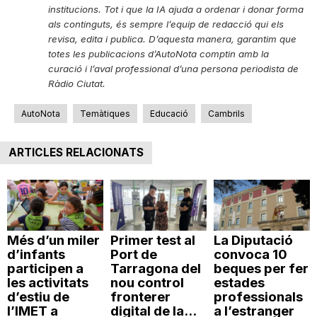
institucions. Tot i que la IA ajuda a ordenar i donar forma
als continguts, és sempre l’equip de redacció qui els
revisa, edita i publica. D’aquesta manera, garantim que
totes les publicacions d’AutoNota comptin amb la
curació i l’aval professional d’una persona periodista de
Ràdio Ciutat.
AutoNota
Temàtiques
Educació
Cambrils
ARTICLES RELACIONATS
Més d’un miler
Primer test al
La Diputació
d’infants
Port de
convoca 10
participen a
Tarragona del
beques per fer
les activitats
nou control
estades
d’estiu de
fronterer
professionals
l’IMET a
digital de la...
a l’estranger