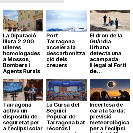
La Diputació
Port
El dron de la
lliura 2.200
Tarragona
Guàrdia
ulleres
accelera la
Urbana
homologades
descarbonitza
detecta una
a Mossos,
ció dels
acampada
Bombers i
creuers
il·legal al Fortí
Agents Rurals
de...
Tarragona
La Cursa del
Incertesa de
activa un
Seguici
cara la tarda:
dispositiu de
Popular de
previsió
seguretat per
Tarragona bat
meteorològica
a l’eclipsi solar
rècords i
per a l’eclipsi