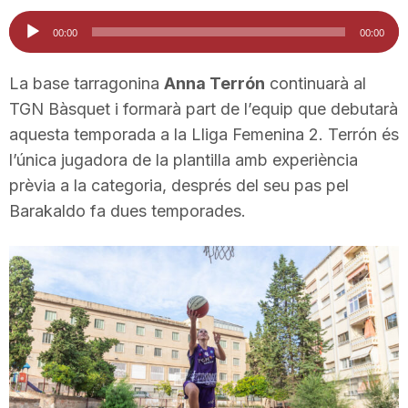
i
Reproductor
00:00
00:00
d'àudio
u
La base tarragonina
Anna Terrón
continuarà al
TGN Bàsquet i formarà part de l’equip que debutarà
aquesta temporada a la Lliga Femenina 2. Terrón és
t
l’única jugadora de la plantilla amb experiència
prèvia a la categoria, després del seu pas pel
a
Barakaldo fa dues temporades.
t
d
e