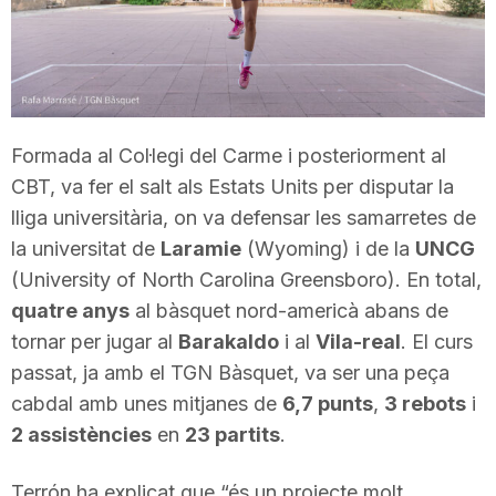
T
a
Formada al Col·legi del Carme i posteriorment al
r
CBT, va fer el salt als Estats Units per disputar la
lliga universitària, on va defensar les samarretes de
r
la universitat de
Laramie
(Wyoming) i de la
UNCG
(University of North Carolina Greensboro). En total,
a
quatre anys
al bàsquet nord-americà abans de
tornar per jugar al
Barakaldo
i al
Vila-real
. El curs
passat, ja amb el TGN Bàsquet, va ser una peça
g
cabdal amb unes mitjanes de
6,7 punts
,
3 rebots
i
2 assistències
en
23 partits
.
o
Terrón ha explicat que “és un projecte molt