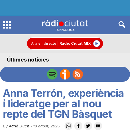
R
à
Ara en directe
|
Ràdio Ciutat MIX
Últimes notícies
d
i
Anna Terrón, experiència
o
i lideratge per al nou
repte del TGN Bàsquet
C
By
Adrià Duch
-
18 agost, 2025