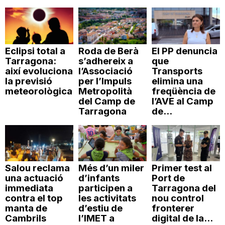
n
a
Eclipsi total a
Roda de Berà
El PP denuncia
Tarragona:
s’adhereix a
que
així evoluciona
l’Associació
Transports
la previsió
per l’Impuls
elimina una
meteorològica
Metropolità
freqüència de
del Camp de
l’AVE al Camp
Tarragona
de...
Salou reclama
Més d’un miler
Primer test al
una actuació
d’infants
Port de
immediata
participen a
Tarragona del
contra el top
les activitats
nou control
manta de
d’estiu de
fronterer
Cambrils
l’IMET a
digital de la...