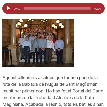
i
Reproductor
00:00
00:00
d'àudio
u
t
a
t
Aquest dilluns els alcaldes que formen part de la
d
ruta de la Baixada de l’Aigua de Sant Magí s’han
reunit per primer cop. Ho han fet al Portal del Carro,
e
en el marc de la Trobada d’Alcaldes de la Ruta
Maginiana. Acabada la reunió, tots els batlles s’han