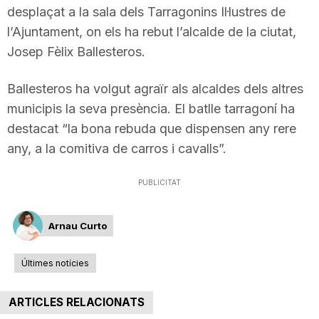
desplaçat a la sala dels Tarragonins Il·lustres de
T
l’Ajuntament, on els ha rebut l’alcalde de la ciutat,
Josep Fèlix Ballesteros.
a
Ballesteros ha volgut agraïr als alcaldes dels altres
r
municipis la seva presència. El batlle tarragoní ha
destacat “la bona rebuda que dispensen any rere
any, a la comitiva de carros i cavalls”.
r
PUBLICITAT
a
Arnau Curto
g
Últimes notícies
o
ARTICLES RELACIONATS