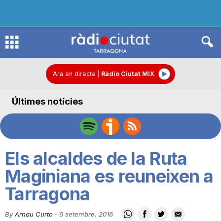
R
à
Ara en directe
|
Ràdio Ciutat MIX
Últimes notícies
d
i
Els alcaldes de la Ruta
o
Maginiana es reuneixen a
Tarragona
C
By
Arnau Curto
-
6 setembre, 2016