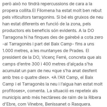
però això no tindrà repercussions de cara a la
T
propera collita.El Filomena ha estat molt ben rebut
pels viticultors tarragonins. Si bé els gruixos de neu
a
han estat diferents en funció de la zona, pels
productors els beneficis són evidents. A la DO
r
Tarragona hi ha finques des de gairebé a cota zero
-al Tarragonès i part del Baix Camp- fins a uns
1.000 metres, a les muntanyes de Prades. El
r
president de la DO, Vicenç Ferré, concreta que als
camps d’entre 300 i 400 metres d’alçada s’ha
a
acumulat un pam de neu «que s’ha anat desfent
amb tres o quatre dies». «A l’Alt Camp, el Baix
g
Camp i el Tarragonès la neu i l’aigua han estat molt
profitoses», comenta. La situació es repeteix als
municipis amb més hectàrees de raïm de la Ribera
o
d’Ebre, com Vinebre, Benissanet o Rasquera.