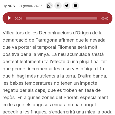
i
By
ACN
-
21 gener, 2021
Reproductor
00:00
00:00
u
d'àudio
Viticultors de les Denominacions d’Origen de la
t
demarcació de Tarragona afirmen que la nevada
que va portar el temporal Filomena serà molt
positiva per a la vinya. La neu acumulada s’està
a
desfent lentament i fa l’efecte d’una pluja fina, fet
que permet incrementar les reserves d’aigua i fa
t
que hi hagi més nutrients a la terra. D’altra banda,
les baixes temperatures no tenen un impacte
d
negatiu per als ceps, que es troben en fase de
repòs. En algunes zones del Priorat, especialment
en les que els pagesos encara no han pogut
e
accedir a les finques, s’endarrerirà una mica la poda