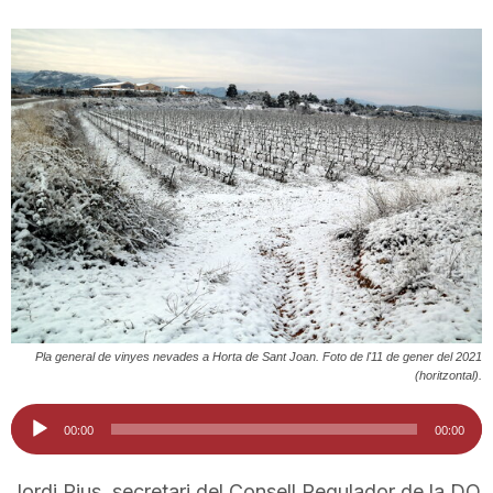
n
a
Pla general de vinyes nevades a Horta de Sant Joan. Foto de l'11 de gener del 2021
(horitzontal).
Reproductor
00:00
00:00
d'àudio
Jordi Rius, secretari del Consell Regulador de la DO