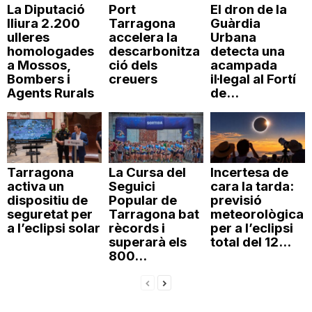
La Diputació
Port
El dron de la
lliura 2.200
Tarragona
Guàrdia
ulleres
accelera la
Urbana
homologades
descarbonitza
detecta una
a Mossos,
ció dels
acampada
Bombers i
creuers
il·legal al Fortí
Agents Rurals
de...
Tarragona
La Cursa del
Incertesa de
activa un
Seguici
cara la tarda:
dispositiu de
Popular de
previsió
seguretat per
Tarragona bat
meteorològica
a l’eclipsi solar
rècords i
per a l’eclipsi
superarà els
total del 12...
800...