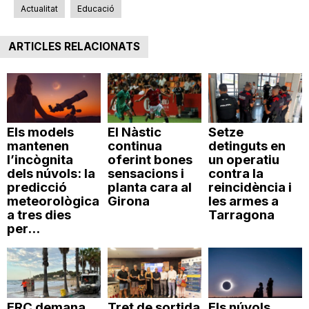
Actualitat
Educació
ARTICLES RELACIONATS
Els models
El Nàstic
Setze
mantenen
continua
detinguts en
l’incògnita
oferint bones
un operatiu
dels núvols: la
sensacions i
contra la
predicció
planta cara al
reincidència i
meteorològica
Girona
les armes a
a tres dies
Tarragona
per...
ERC demana
Tret de sortida
Els núvols