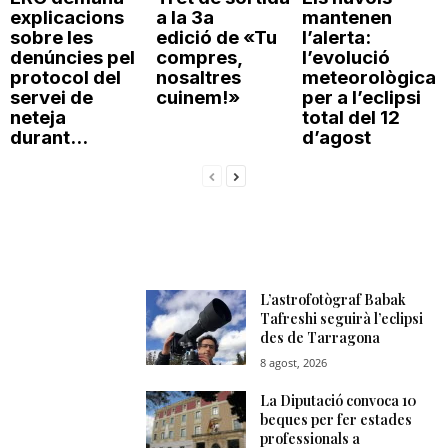
explicacions
a la 3a
mantenen
sobre les
edició de «Tu
l’alerta:
denúncies pel
compres,
l’evolució
protocol del
nosaltres
meteorològica
servei de
cuinem!»
per a l’eclipsi
neteja
total del 12
durant...
d’agost