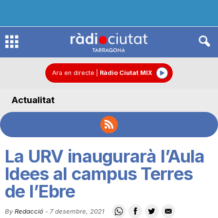
R
à
Ara en directe
|
Ràdio Ciutat MIX
Actualitat
d
i
La URV inaugurarà l’Aula
o
Idees al campus Terres
de l’Ebre
C
By
Redacció
-
7 desembre, 2021