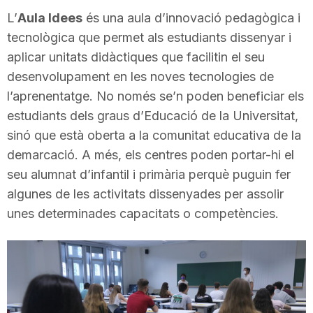
i
L’
Aula Idees
és una aula d’innovació pedagògica i
tecnològica que permet als estudiants dissenyar i
aplicar unitats didàctiques que facilitin el seu
u
desenvolupament en les noves tecnologies de
l’aprenentatge. No només se’n poden beneficiar els
t
estudiants dels graus d’Educació de la Universitat,
sinó que està oberta a la comunitat educativa de la
a
demarcació. A més, els centres poden portar-hi el
seu alumnat d’infantil i primària perquè puguin fer
algunes de les activitats dissenyades per assolir
t
unes determinades capacitats o competències.
d
e