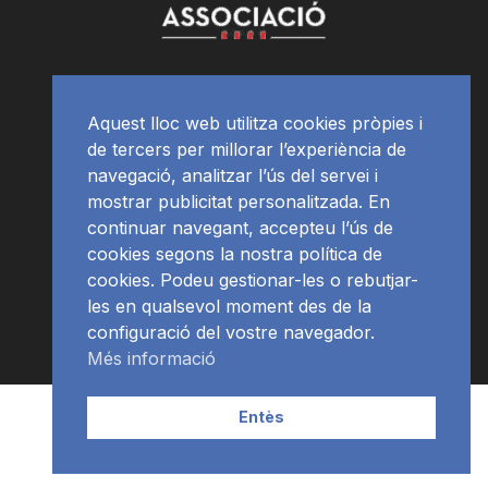
Aquest lloc web utilitza cookies pròpies i
de tercers per millorar l’experiència de
navegació, analitzar l’ús del servei i
mostrar publicitat personalitzada. En
continuar navegant, accepteu l’ús de
cookies segons la nostra política de
cookies. Podeu gestionar-les o rebutjar-
les en qualsevol moment des de la
configuració del vostre navegador.
Més informació
Contacte | Publicitat
APP
Programació
RàdioNews
Entès
Subscriu-te al newsletter
© Ràdio Ciutat de Tarragona