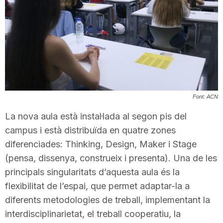
T
a
r
Font: ACN
r
La nova aula està instal·lada al segon pis del
campus i està distribuïda en quatre zones
a
diferenciades: Thinking, Design, Maker i Stage
(pensa, dissenya, construeix i presenta). Una de les
g
principals singularitats d’aquesta aula és la
flexibilitat de l’espai, que permet adaptar-la a
diferents metodologies de treball, implementant la
o
interdisciplinarietat, el treball cooperatiu, la