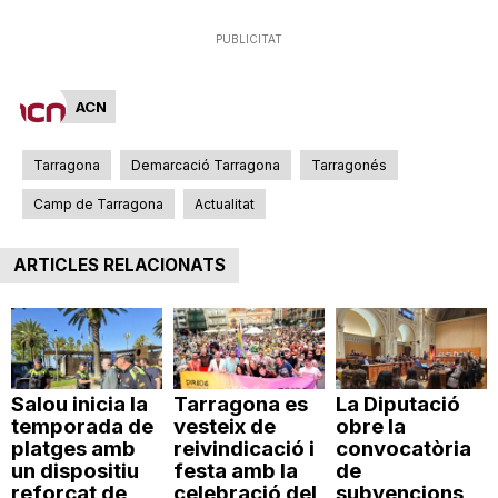
PUBLICITAT
ACN
Tarragona
Demarcació Tarragona
Tarragonés
Camp de Tarragona
Actualitat
ARTICLES RELACIONATS
Salou inicia la
Tarragona es
La Diputació
temporada de
vesteix de
obre la
platges amb
reivindicació i
convocatòria
un dispositiu
festa amb la
de
reforçat de
celebració del
subvencions