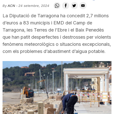
i
By
ACN
-
24 setembre, 2024
La Diputació de Tarragona ha concedit 2,7 milions
u
d’euros a 83 municipis i EMD del Camp de
Tarragona, les Terres de l’Ebre i el Baix Penedès
que han patit desperfectes i destrosses per violents
t
fenòmens meteorològics o situacions excepcionals,
com els problemes d’abastiment d’aigua potable.
a
t
d
e