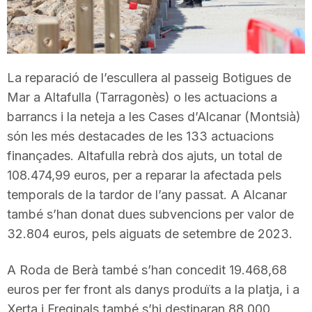
T
a
La reparació de l’escullera al passeig Botigues de
Mar a Altafulla (Tarragonès) o les actuacions a
r
barrancs i la neteja a les Cases d’Alcanar (Montsià)
són les més destacades de les 133 actuacions
r
finançades. Altafulla rebrà dos ajuts, un total de
108.474,99 euros, per a reparar la afectada pels
a
temporals de la tardor de l’any passat. A Alcanar
també s’han donat dues subvencions per valor de
32.804 euros, pels aiguats de setembre de 2023.
g
A Roda de Berà també s’han concedit 19.468,68
o
euros per fer front als danys produïts a la platja, i a
Xerta i Freginals també s’hi destinaran 88.000