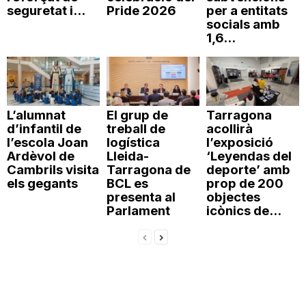
seguretat i...
Pride 2026
per a entitats
socials amb
1,6...
L’alumnat
El grup de
Tarragona
d’infantil de
treball de
acollirà
l’escola Joan
logística
l’exposició
Ardèvol de
Lleida-
‘Leyendas del
Cambrils visita
Tarragona de
deporte’ amb
els gegants
BCL es
prop de 200
presenta al
objectes
Parlament
icònics de...