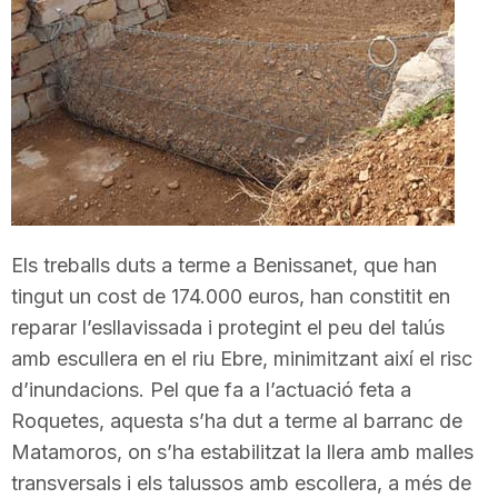
T
a
r
r
Els treballs duts a terme a Benissanet, que han
tingut un cost de 174.000 euros, han constitit en
a
reparar l’esllavissada i protegint el peu del talús
amb escullera en el riu Ebre, minimitzant així el risc
g
d’inundacions. Pel que fa a l’actuació feta a
Roquetes, aquesta s’ha dut a terme al barranc de
Matamoros, on s’ha estabilitzat la llera amb malles
o
transversals i els talussos amb escollera, a més de