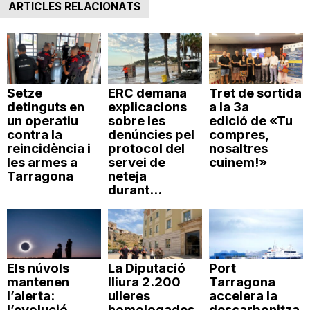
ARTICLES RELACIONATS
Setze
ERC demana
Tret de sortida
detinguts en
explicacions
a la 3a
un operatiu
sobre les
edició de «Tu
contra la
denúncies pel
compres,
reincidència i
protocol del
nosaltres
les armes a
servei de
cuinem!»
Tarragona
neteja
durant...
Els núvols
La Diputació
Port
mantenen
lliura 2.200
Tarragona
l’alerta:
ulleres
accelera la
l’evolució
homologades
descarbonitza