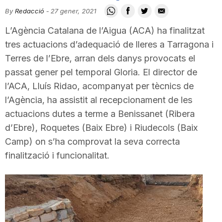
i
By
Redacció
-
27 gener, 2021
L’Agència Catalana de l’Aigua (ACA) ha finalitzat
u
tres actuacions d’adequació de lleres a Tarragona i
Terres de l’Ebre, arran dels danys provocats el
passat gener pel temporal Gloria. El director de
t
l’ACA, Lluís Ridao, acompanyat per tècnics de
l’Agència, ha assistit al recepcionament de les
a
actuacions dutes a terme a Benissanet (Ribera
d’Ebre), Roquetes (Baix Ebre) i Riudecols (Baix
t
Camp) on s’ha comprovat la seva correcta
finalització i funcionalitat.
d
e