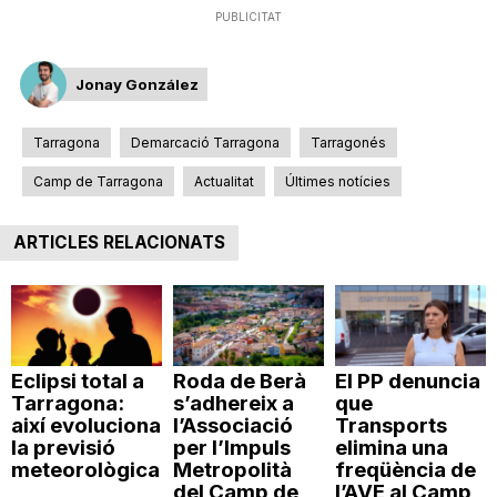
PUBLICITAT
n
Jonay González
a
Tarragona
Demarcació Tarragona
Tarragonés
Camp de Tarragona
Actualitat
Últimes notícies
ARTICLES RELACIONATS
Eclipsi total a
Roda de Berà
El PP denuncia
Tarragona:
s’adhereix a
que
així evoluciona
l’Associació
Transports
la previsió
per l’Impuls
elimina una
meteorològica
Metropolità
freqüència de
del Camp de
l’AVE al Camp