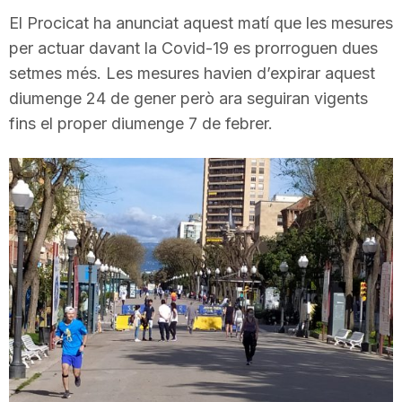
i
El Procicat ha anunciat aquest matí que les mesures
per actuar davant la Covid-19 es prorroguen dues
setmes més. Les mesures havien d’expirar aquest
u
diumenge 24 de gener però ara seguiran vigents
fins el proper diumenge 7 de febrer.
t
a
t
d
e