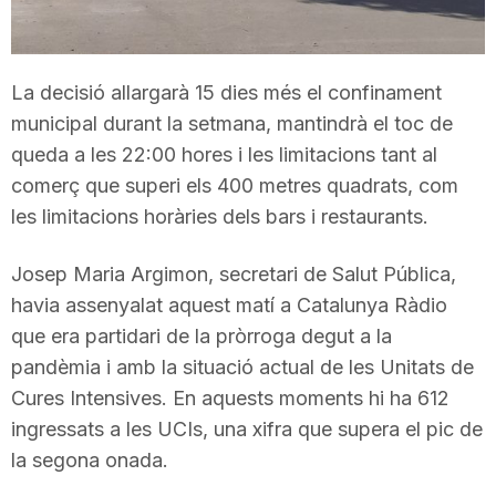
T
La decisió allargarà 15 dies més el confinament
a
municipal durant la setmana, mantindrà el toc de
queda a les 22:00 hores i les limitacions tant al
r
comerç que superi els 400 metres quadrats, com
les limitacions horàries dels bars i restaurants.
r
Josep Maria Argimon, secretari de Salut Pública,
havia assenyalat aquest matí a Catalunya Ràdio
a
que era partidari de la pròrroga degut a la
pandèmia i amb la situació actual de les Unitats de
g
Cures Intensives. En aquests moments hi ha 612
ingressats a les UCIs, una xifra que supera el pic de
o
la segona onada.