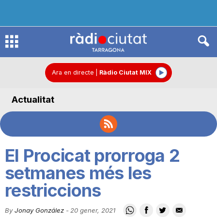
R
à
Ara en directe
|
Ràdio Ciutat MIX
Actualitat
d
i
El Procicat prorroga 2
o
setmanes més les
restriccions
C
By
Jonay González
-
20 gener, 2021