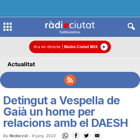
R
à
Ara en directe
|
Ràdio Ciutat MIX
Actualitat
d
i
Detingut a Vespella de
o
Gaià un home per
relacions amb el DAESH
C
By
Redacció
-
9 juny, 2022