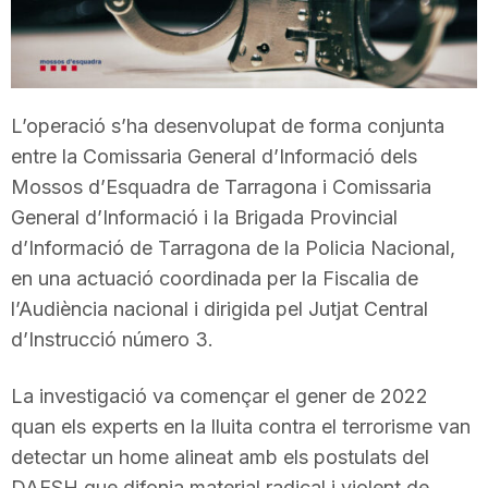
T
a
L’operació s’ha desenvolupat de forma conjunta
entre la Comissaria General d’Informació dels
r
Mossos d’Esquadra de Tarragona i Comissaria
General d’Informació i la Brigada Provincial
r
d’Informació de Tarragona de la Policia Nacional,
en una actuació coordinada per la Fiscalia de
a
l’Audiència nacional i dirigida pel Jutjat Central
d’Instrucció número 3.
g
La investigació va començar el gener de 2022
quan els experts en la lluita contra el terrorisme van
o
detectar un home alineat amb els postulats del
DAESH que difonia material radical i violent de