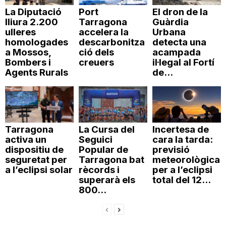
La Diputació
Port
El dron de la
lliura 2.200
Tarragona
Guàrdia
ulleres
accelera la
Urbana
homologades
descarbonitza
detecta una
a Mossos,
ció dels
acampada
Bombers i
creuers
il·legal al Fortí
Agents Rurals
de...
Tarragona
La Cursa del
Incertesa de
activa un
Seguici
cara la tarda:
dispositiu de
Popular de
previsió
seguretat per
Tarragona bat
meteorològica
a l’eclipsi solar
rècords i
per a l’eclipsi
superarà els
total del 12...
800...