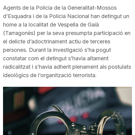
i
Agents de la Policia de la Generalitat-Mossos
d’Esquadra i de la Policia Nacional han detingut un
home a la localitat de Vespella de Gaià
u
(Tarragonès) per la seva presumpta participació en
el delicte d’adoctrinament actiu de terceres
t
persones. Durant la investigació s’ha pogut
constatar com el detingut s’havia altament
a
radicalitzat i s’havia adherit plenament als postulats
ideològics de l’organització terrorista.
t
d
e