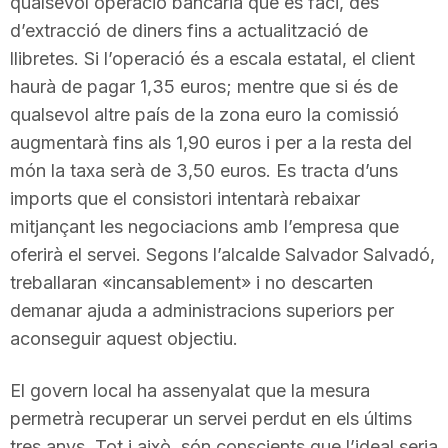
qualsevol operació bancària que es faci, des
n
d’extracció de diners fins a actualització de
llibretes. Si l’operació és a escala estatal, el client
haurà de pagar 1,35 euros; mentre que si és de
a
qualsevol altre país de la zona euro la comissió
augmentarà fins als 1,90 euros i per a la resta del
món la taxa serà de 3,50 euros. Es tracta d’uns
imports que el consistori intentarà rebaixar
mitjançant les negociacions amb l’empresa que
oferirà el servei. Segons l’alcalde Salvador Salvadó,
treballaran «incansablement» i no descarten
demanar ajuda a administracions superiors per
aconseguir aquest objectiu.
El govern local ha assenyalat que la mesura
permetrà recuperar un servei perdut en els últims
tres anys. Tot i això, són conscients que l’ideal seria