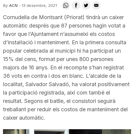
By
ACN
-
13 desembre, 2021
i
Cornudella de Montsant (Priorat) tindrà un caixer
automàtic després que 87 persones hagin votat a
u
favor que l’Ajuntament n’assumeixi els costos
d’instal·lació i manteniment. En la primera consulta
t
popular celebrada al municipi hi ha participat un
15% del cens, format per unes 800 persones
a
majors de 16 anys. En el recompte s’han registrat
36 vots en contra i dos en blanc. L’alcalde de la
t
localitat, Salvador Salvadó, ha valorat positivament
la participació registrada, així com també el
resultat. Segons el batlle, el consistori seguirà
d
treballant per reduir els costos de manteniment del
caixer automàtic.
e