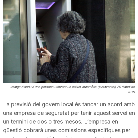
T
a
r
r
a
Imatge d'arxiu d'una persona utilitzant un caixer automàtic (Horitzontal) 26 d'abril de
2019
La previsió del govern local és tancar un acord amb
g
una empresa de seguretat per tenir aquest servei en
un termini de dos o tres mesos. L’empresa en
o
qüestió cobrarà unes comissions específiques per