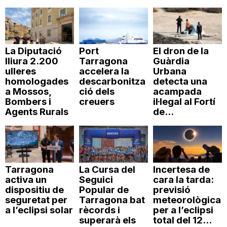
La Diputació
Port
El dron de la
lliura 2.200
Tarragona
Guàrdia
ulleres
accelera la
Urbana
homologades
descarbonitza
detecta una
a Mossos,
ció dels
acampada
Bombers i
creuers
il·legal al Fortí
Agents Rurals
de...
Tarragona
La Cursa del
Incertesa de
activa un
Seguici
cara la tarda:
dispositiu de
Popular de
previsió
seguretat per
Tarragona bat
meteorològica
a l’eclipsi solar
rècords i
per a l’eclipsi
superarà els
total del 12...