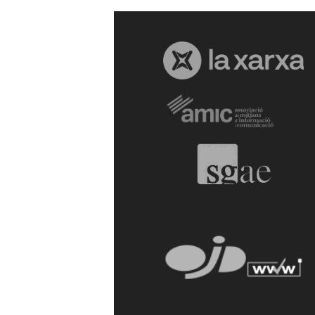
a
r
r
a
g
o
n