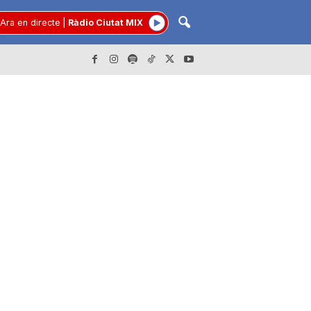
Ara en directe
|
Ràdio Ciutat MIX