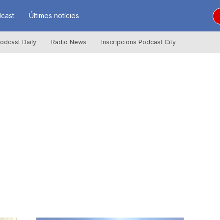
cast
Últimes notícies
odcast Daily
Radio News
Inscripcions Podcast City