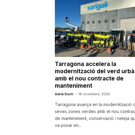
u
t
a
Tarragona accelera la
t
modernització del verd urbà
amb el nou contracte de
manteniment
d
Adrià Duch
-
18 novembre, 2025
Tarragona avança en la modernització d
e
seves zones verdes amb el nou contrac
de manteniment, conservació i neteja q
T
va posar en...