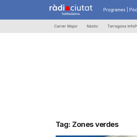
R
Programes | Pòd
Carrer Major
Nàstic
Tarragona InfoP
à
d
i
o
C
Tag: Zones verdes
i