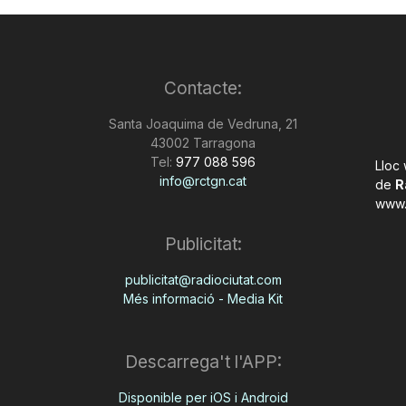
Contacte:
Santa Joaquima de Vedruna, 21
43002 Tarragona
Tel:
977 088 596
Lloc
info@rctgn.cat
de
R
www.
Publicitat:
publicitat@radiociutat.com
Més informació - Media Kit
Descarrega't l'APP:
Disponible per iOS i Android