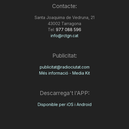
Contacte:
n
Santa Joaquima de Vedruna, 21
43002 Tarragona
a
Tel:
977 088 596
info@rctgn.cat
Publicitat:
publicitat@radiociutat.com
Més informació - Media Kit
Descarrega't l'APP:
Disponible per iOS i Android