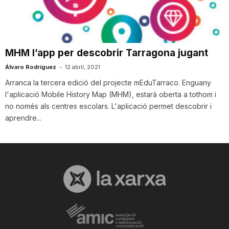
i
u
MHM l’app per descobrir Tarragona jugant
Álvaro Rodriguez
-
12 abril, 2021
t
Arranca la tercera edició del projecte mEduTarraco. Enguany
l'aplicació Mobile History Map (MHM), estarà oberta a tothom i
no només als centres escolars. L'aplicació permet descobrir i
a
aprendre...
t
d
e