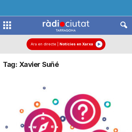
R
à
Ara en directe
|
Notícies en Xarxa
Tag: Xavier Suñé
d
i
o
C