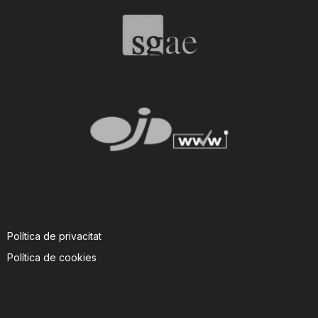
T
a
r
r
a
Política de privacitat
g
Política de cookies
o