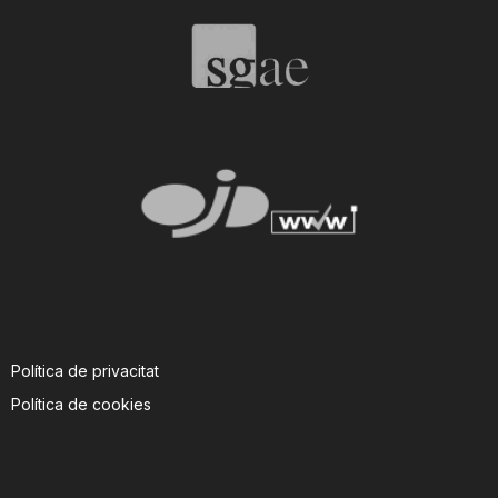
T
a
r
r
a
Política de privacitat
g
Política de cookies
o