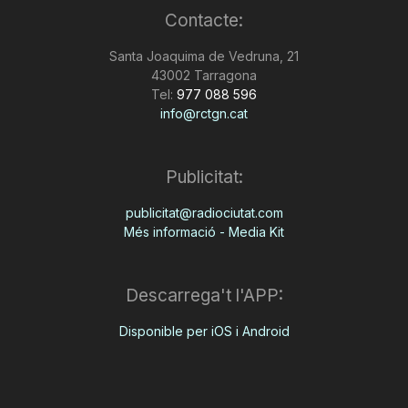
Contacte:
n
Santa Joaquima de Vedruna, 21
43002 Tarragona
a
Tel:
977 088 596
info@rctgn.cat
Publicitat:
publicitat@radiociutat.com
Més informació - Media Kit
Descarrega't l'APP:
Disponible per iOS i Android