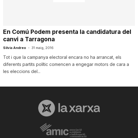
i
u
En Comú Podem presenta la candidatura del
canvi a Tarragona
t
Silvia Andreo
-
31 maig, 2016
Tot i que la campanya electoral encara no ha arrancat, els
diferents partits polític comencen a engegar motors de cara a
a
les eleccions del...
t
d
e