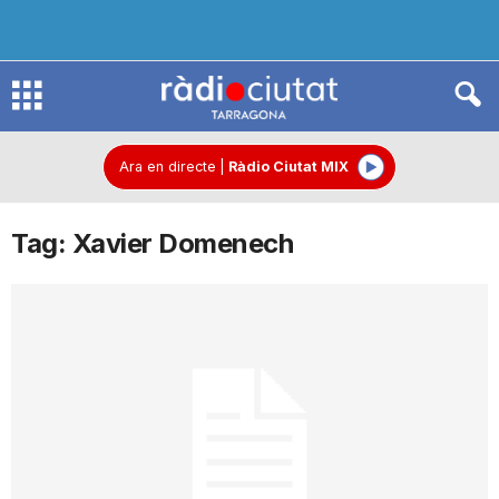
R
à
Ara en directe
|
Ràdio Ciutat MIX
Tag: Xavier Domenech
d
i
o
C