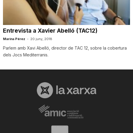
i
u
Entrevista a Xavier Abelló (TAC12)
Marina Pérez
-
20 juny, 2018
t
Parlem amb Xavi Abelló, director de TAC 12, sobre la cobertura
dels Jocs Mediterranis.
a
t
d
e