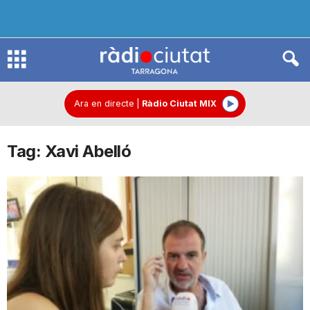
R
à
Ara en directe
|
Ràdio Ciutat MIX
Tag: Xavi Abelló
d
i
o
C