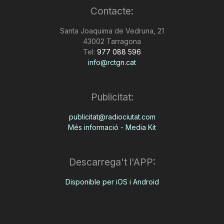
Contacte:
n
Santa Joaquima de Vedruna, 21
43002 Tarragona
a
Tel:
977 088 596
info@rctgn.cat
Publicitat:
publicitat@radiociutat.com
Més informació - Media Kit
Descarrega't l'APP:
Disponible per iOS i Android