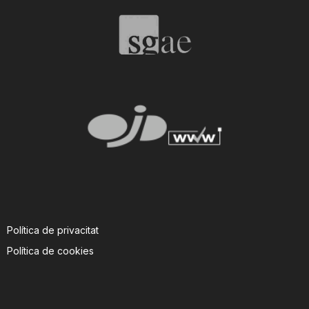
T
a
r
r
a
Política de privacitat
g
Política de cookies
o