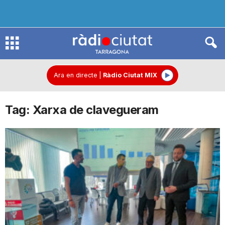
R
à
Ara en directe
|
Ràdio Ciutat MIX
Tag: Xarxa de clavegueram
d
i
o
C