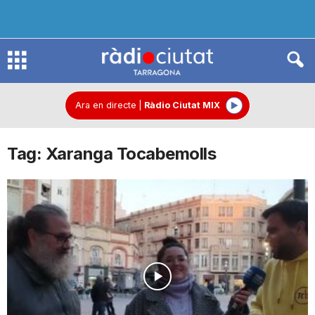
R
à
Ara en directe
|
Ràdio Ciutat MIX
Tag: Xaranga Tocabemolls
d
i
o
C