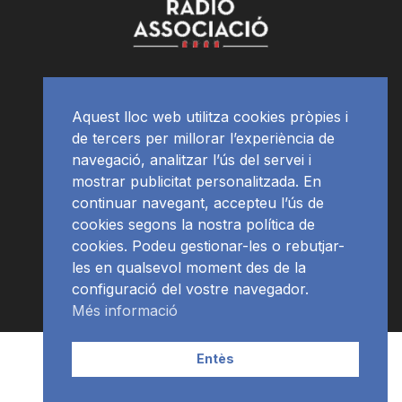
Aquest lloc web utilitza cookies pròpies i
de tercers per millorar l’experiència de
navegació, analitzar l’ús del servei i
mostrar publicitat personalitzada. En
continuar navegant, accepteu l’ús de
cookies segons la nostra política de
cookies. Podeu gestionar-les o rebutjar-
les en qualsevol moment des de la
configuració del vostre navegador.
Més informació
Contacte | Publicitat
APP
Programació
RàdioNews
Entès
Subscriu-te al newsletter
© Ràdio Ciutat de Tarragona