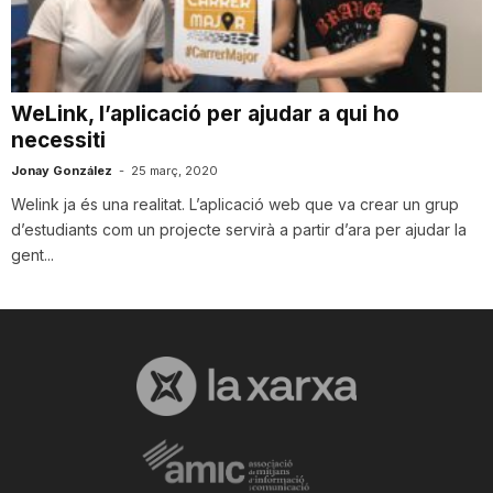
i
u
WeLink, l’aplicació per ajudar a qui ho
necessiti
t
Jonay González
-
25 març, 2020
Welink ja és una realitat. L’aplicació web que va crear un grup
d’estudiants com un projecte servirà a partir d’ara per ajudar la
a
gent...
t
d
e