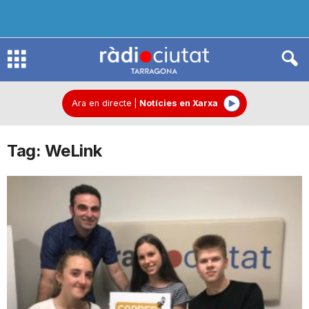
R
à
Ara en directe
|
Notícies en Xarxa
Tag: WeLink
d
i
o
C