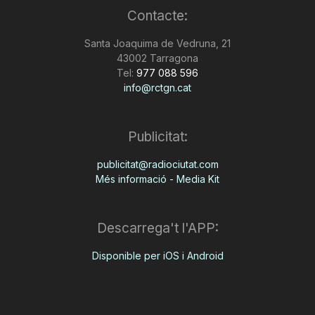
Contacte:
n
Santa Joaquima de Vedruna, 21
43002 Tarragona
a
Tel:
977 088 596
info@rctgn.cat
Publicitat:
publicitat@radiociutat.com
Més informació - Media Kit
Descarrega't l'APP:
Disponible per iOS i Android