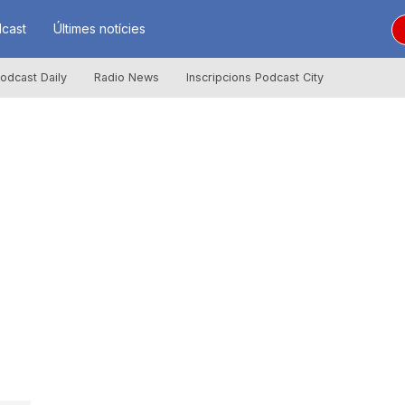
cast
Últimes notícies
odcast Daily
Radio News
Inscripcions Podcast City