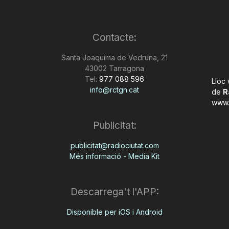
Contacte:
Santa Joaquima de Vedruna, 21
43002 Tarragona
Tel:
977 088 596
Lloc
info@rctgn.cat
de
R
www.
Publicitat:
publicitat@radiociutat.com
Més informació - Media Kit
Descarrega't l'APP:
Disponible per iOS i Android