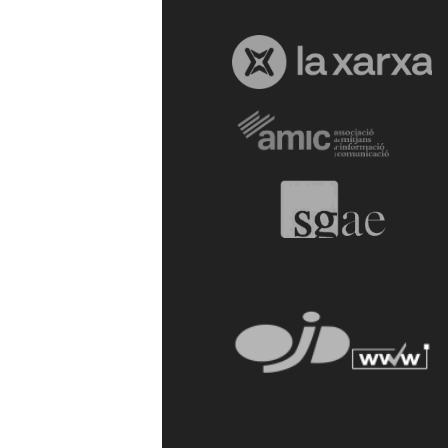
a
r
r
a
g
o
n