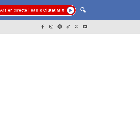
Ara en directe
|
Ràdio Ciutat MIX