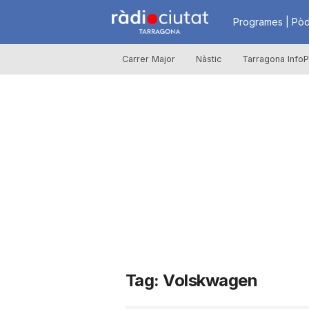
R
Programes | Pòd
Carrer Major
Nàstic
Tarragona InfoP
à
d
i
o
C
Tag: Volskwagen
i