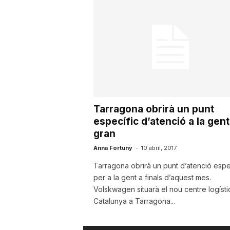
u
t
a
Tarragona obrirà un punt
t
específic d’atenció a la gent
gran
d
Anna Fortuny
-
10 abril, 2017
Tarragona obrirà un punt d’atenció espe
per a la gent a finals d’aquest mes.
e
Volskwagen situarà el nou centre logísti
Catalunya a Tarragona...
T